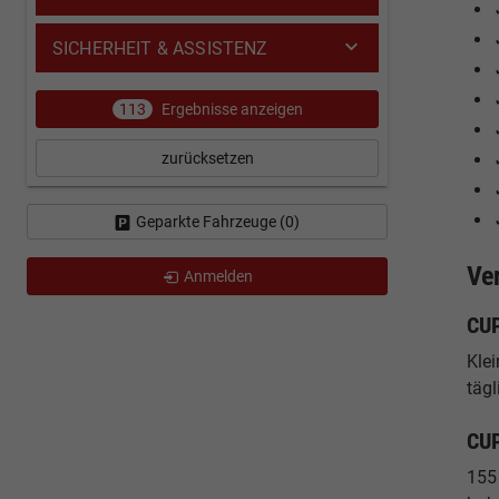
SICHERHEIT & ASSISTENZ
113
Ergebnisse anzeigen
zurücksetzen
Geparkte Fahrzeuge (
0
)
Ve
Anmelden
CUP
Klei
tägl
CUP
155