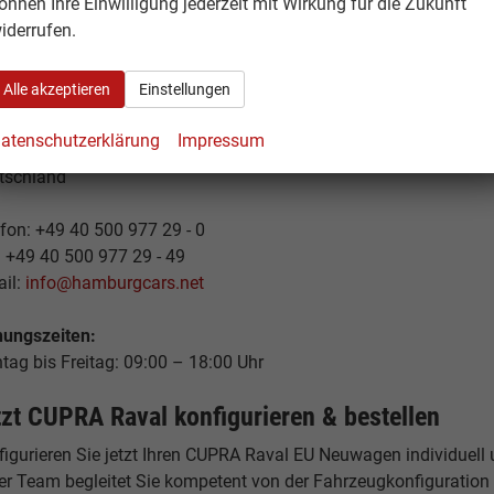
önnen Ihre Einwilligung jederzeit mit Wirkung für die Zukunft
tionales Elektroauto im kompakten Format suchen.
iderrufen.
andort Hamburg – Ihr Ansprechpartner
Alle akzeptieren
Einstellungen
burgCars
elstücken 19
atenschutzerklärung
Impressum
53 Hamburg
tschland
fon: +49 40 500 977 29 - 0
: +49 40 500 977 29 - 49
ail:
info@hamburgcars.net
nungszeiten:
tag bis Freitag: 09:00 – 18:00 Uhr
tzt CUPRA Raval konfigurieren & bestellen
igurieren Sie jetzt Ihren CUPRA Raval EU Neuwagen individuell un
er Team begleitet Sie kompetent von der Fahrzeugkonfiguration b