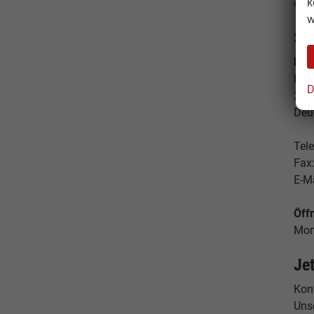
k
emo
w
St
Ham
Hes
D
224
Deu
Tele
Fax
E-M
Öff
Mon
Je
Konf
Uns