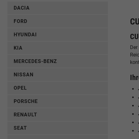
DACIA
CU
FORD
HYUNDAI
CU
Der 
KIA
Rei
MERCEDES-BENZ
konf
NISSAN
Ih
OPEL
PORSCHE
RENAULT
SEAT