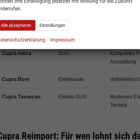
önnen Ihre Einwilligung jederzeit mit Wirkung für die Zukunft
Cupra Leon
Kompaktklasse
Dynamischer 
iderrufen.
Ausstattung
Alle akzeptieren
Einstellungen
Cupra Leon
Kombi
Sportlicher K
Sportstourer
atenschutzerklärung
Impressum
Cupra Ateca
SUV
Kompaktes Pe
Ausstattung
Cupra Born
Elektroauto
Vollelektris
Cupra Tavascan
Elektro-SUV
Modernes Ele
Technik
Cupra Reimport: Für wen lohnt sich d