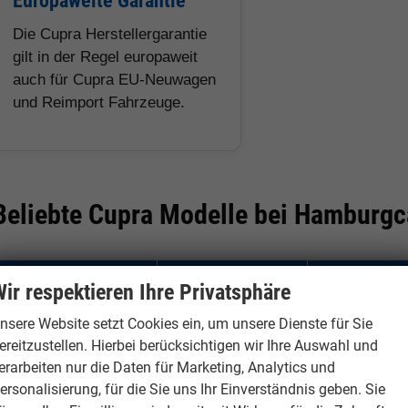
Europaweite Garantie
Die Cupra Herstellergarantie
gilt in der Regel europaweit
auch für Cupra EU-Neuwagen
und Reimport Fahrzeuge.
Beliebte Cupra Modelle bei Hamburgc
Modell
Fahrzeugtyp
Besonderhe
ir respektieren Ihre Privatsphäre
nsere Website setzt Cookies ein, um unsere Dienste für Sie
Cupra Formentor
SUV-Coupé /
Sportliches 
ereitzustellen. Hierbei berücksichtigen wir Ihre Auswahl und
Crossover
je nach Ange
erarbeiten nur die Daten für Marketing, Analytics und
ersonalisierung, für die Sie uns Ihr Einverständnis geben. Sie