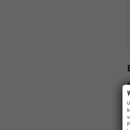
W
U
b
v
P