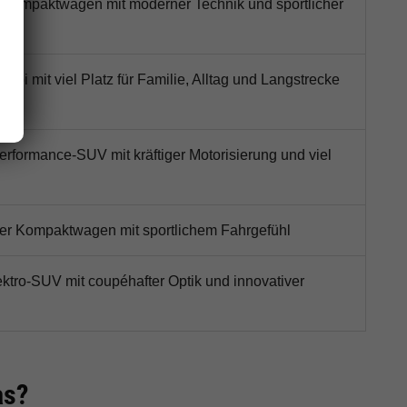
Kompaktwagen mit moderner Technik und sportlicher
ombi mit viel Platz für Familie, Alltag und Langstrecke
rformance-SUV mit kräftiger Motorisierung und viel
cher Kompaktwagen mit sportlichem Fahrgefühl
ktro-SUV mit coupéhafter Optik und innovativer
as?