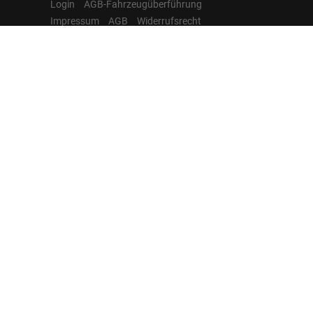
Login
AGB-Fahrzeugüberführung
Impressum
AGB
Widerrufsrecht
Datenschutz
Cookie-Einstellungen
Hamburgcars auf
Facebook, Instagram,
YouTube & WhatsApp
Folgen Sie Hamburgcars auf Social
Media und entdecken Sie aktuelle EU-
Neuwagen, Reimport Fahrzeuge,
Lagerfahrzeuge, Werkbestellungen,
Elektroautos, Hybridfahrzeuge,