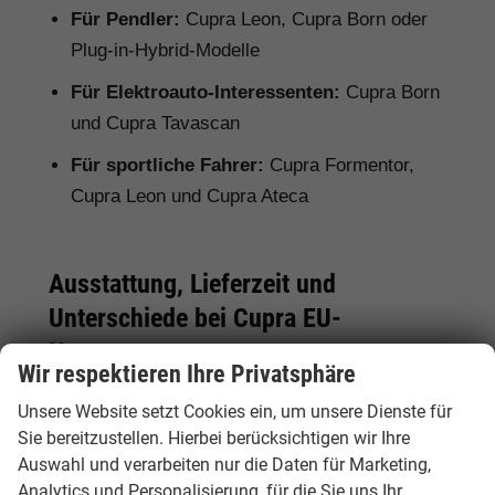
Für Pendler:
Cupra Leon, Cupra Born oder
Plug-in-Hybrid-Modelle
Für Elektroauto-Interessenten:
Cupra Born
und Cupra Tavascan
Für sportliche Fahrer:
Cupra Formentor,
Cupra Leon und Cupra Ateca
Ausstattung, Lieferzeit und
Unterschiede bei Cupra EU-
Neuwagen
Wir respektieren Ihre Privatsphäre
Bei einem Cupra EU-Neuwagen kann die
Unsere Website setzt Cookies ein, um unsere Dienste für
Serienausstattung je nach Herkunftsland vom
Sie bereitzustellen. Hierbei berücksichtigen wir Ihre
deutschen Modell abweichen. Deshalb lohnt
Auswahl und verarbeiten nur die Daten für Marketing,
sich ein genauer Vergleich. Hamburgcars achtet
Analytics und Personalisierung, für die Sie uns Ihr