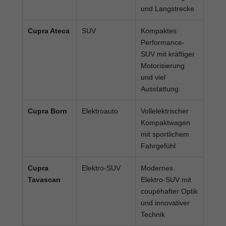
und Langstrecke
Cupra Ateca
SUV
Kompaktes
Performance-
SUV mit kräftiger
Motorisierung
und viel
Ausstattung
Cupra Born
Elektroauto
Vollelektrischer
Kompaktwagen
mit sportlichem
Fahrgefühl
Cupra
Elektro-SUV
Modernes
Tavascan
Elektro-SUV mit
coupéhafter Optik
und innovativer
Technik