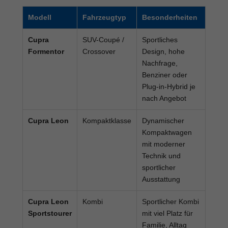
Modell
Fahrzeugtyp
Besonderheiten
Cupra
SUV-Coupé /
Sportliches
Formentor
Crossover
Design, hohe
Nachfrage,
Benziner oder
Plug-in-Hybrid je
nach Angebot
Cupra Leon
Kompaktklasse
Dynamischer
Kompaktwagen
mit moderner
Technik und
sportlicher
Ausstattung
Cupra Leon
Kombi
Sportlicher Kombi
Sportstourer
mit viel Platz für
Familie, Alltag