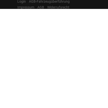
Login
AGB-Fahrzeugüberführung
Impressum
AGB
Widerrufsrecht
Datenschutz
Cookie-Einstellungen
Hamburgcars auf
Facebook, Instagram,
YouTube & WhatsApp
Folgen Sie Hamburgcars auf Social
Media und entdecken Sie aktuelle EU-
Neuwagen, Reimport Fahrzeuge,
Lagerfahrzeuge, Werkbestellungen,
Elektroautos, Hybridfahrzeuge,