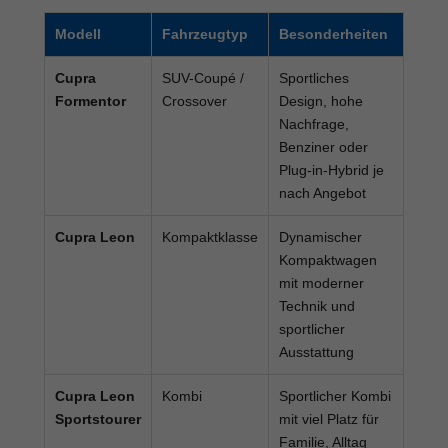
Modell
Fahrzeugtyp
Besonderheiten
Cupra
SUV-Coupé /
Sportliches
Formentor
Crossover
Design, hohe
Nachfrage,
Benziner oder
Plug-in-Hybrid je
nach Angebot
Cupra Leon
Kompaktklasse
Dynamischer
Kompaktwagen
mit moderner
Technik und
sportlicher
Ausstattung
Cupra Leon
Kombi
Sportlicher Kombi
Sportstourer
mit viel Platz für
Familie, Alltag