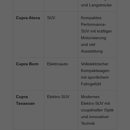
und Langstrecke
Cupra Ateca
SUV
Kompaktes
Performance-
SUV mit kräftiger
Motorisierung
und viel
Ausstattung
Cupra Born
Elektroauto
Vollelektrischer
Kompaktwagen
mit sportlichem
Fahrgefühl
Cupra
Elektro-SUV
Modernes
Tavascan
Elektro-SUV mit
coupéhafter Optik
und innovativer
Technik