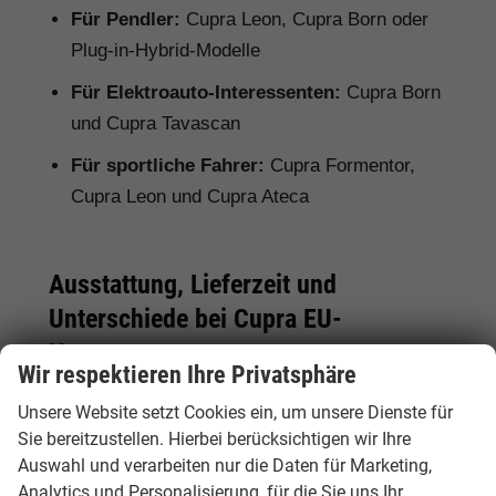
Für Pendler:
Cupra Leon, Cupra Born oder
Plug-in-Hybrid-Modelle
Für Elektroauto-Interessenten:
Cupra Born
und Cupra Tavascan
Für sportliche Fahrer:
Cupra Formentor,
Cupra Leon und Cupra Ateca
Ausstattung, Lieferzeit und
Unterschiede bei Cupra EU-
Neuwagen
Wir respektieren Ihre Privatsphäre
Bei einem Cupra EU-Neuwagen kann die
Unsere Website setzt Cookies ein, um unsere Dienste für
Serienausstattung je nach Herkunftsland vom
Sie bereitzustellen. Hierbei berücksichtigen wir Ihre
deutschen Modell abweichen. Deshalb lohnt
Auswahl und verarbeiten nur die Daten für Marketing,
sich ein genauer Vergleich. Hamburgcars achtet
Analytics und Personalisierung, für die Sie uns Ihr