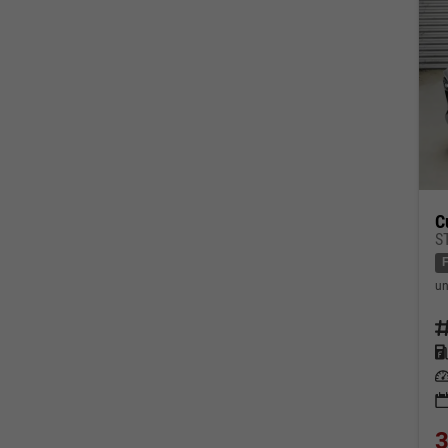
C
S
un
Fahrz
Kraf
Leis
3