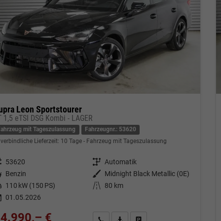
upra Leon Sportstourer
T 1,5 eTSI DSG Kombi - LAGER
Fahrzeug mit Tageszulassung
Fahrzeugnr.: 53620
verbindliche Lieferzeit:
10 Tage
Fahrzeug mit Tageszulassung
eugnr.
53620
Getriebe
Automatik
tstoff
Benzin
Außenfarbe
Midnight Black Metallic (0E)
tung
110 kW (150 PS)
Kilometerstand
80 km
01.05.2026
4.990,– €
Kontakt & Angebot anfordern
PDF-Datei, Fahrzeugexposé drucken
Fahrzeug merken/Expose dru