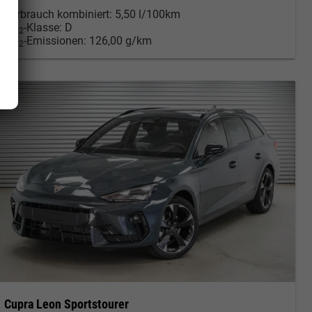
Verbrauch kombiniert:
5,50 l/100km
CO
-Klasse:
D
2
CO
-Emissionen:
126,00 g/km
2
Cupra Leon Sportstourer