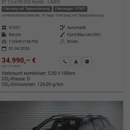
ST 1,5 eTSI DSG Kombi - LAGER
Fahrzeug mit Tageszulassung
Fahrzeugnr.: 51957
unverbindliche Lieferzeit:
10 Tage
Fahrzeug mit Tageszulassung
Fahrzeugnr.
51957
Getriebe
Automatik
Kraftstoff
Benzin
Außenfarbe
Fjord Blau Uni (9K)
Leistung
110 kW (150 PS)
Kilometerstand
80 km
01.04.2026
34.990,– €
cken
Kontakt & Angebot anfordern
PDF-Datei, Fahrzeugexposé druc
Fahrzeug merken/Expose 
incl. 19% MwSt.
Verbrauch kombiniert:
5,50 l/100km
CO
-Klasse:
D
2
CO
-Emissionen:
126,00 g/km
2