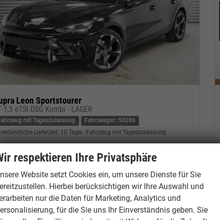
upra Leon Sportstourer
T 1,5 eTSI DSG Kombi - LAGER
Fahrzeug mit Tageszulassung
Fahrzeugnr.: 50206
verbindliche Lieferzeit:
10 Tage
Fahrzeug mit Tageszulassung
eugnr.
50206
Getriebe
Automatik
ir respektieren Ihre Privatsphäre
tstoff
Benzin
Außenfarbe
Midnight Black Metallic (0E)
nsere Website setzt Cookies ein, um unsere Dienste für Sie
tung
110 kW (150 PS)
Kilometerstand
80 km
ereitzustellen. Hierbei berücksichtigen wir Ihre Auswahl und
01.02.2026
erarbeiten nur die Daten für Marketing, Analytics und
4.589,– €
ersonalisierung, für die Sie uns Ihr Einverständnis geben. Sie
Kontakt & Angebot anfordern
PDF-Datei, Fahrzeugexposé drucken
Fahrzeug merken/Expose dru
cl. 19% MwSt.