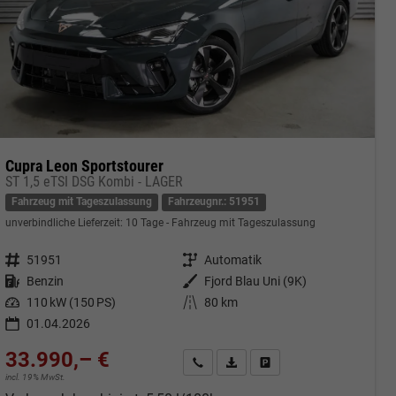
Cupra Leon Sportstourer
ST 1,5 eTSI DSG Kombi - LAGER
Fahrzeug mit Tageszulassung
Fahrzeugnr.: 51951
unverbindliche Lieferzeit:
10 Tage
Fahrzeug mit Tageszulassung
Fahrzeugnr.
51951
Getriebe
Automatik
Kraftstoff
Benzin
Außenfarbe
Fjord Blau Uni (9K)
Leistung
110 kW (150 PS)
Kilometerstand
80 km
01.04.2026
33.990,– €
cken
Kontakt & Angebot anfordern
PDF-Datei, Fahrzeugexposé druc
Fahrzeug merken/Expose 
incl. 19% MwSt.