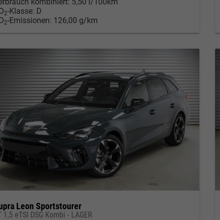
erbrauch kombiniert:
5,50 l/100km
O
-Klasse:
D
2
O
-Emissionen:
126,00 g/km
2
upra Leon Sportstourer
T 1,5 eTSI DSG Kombi - LAGER