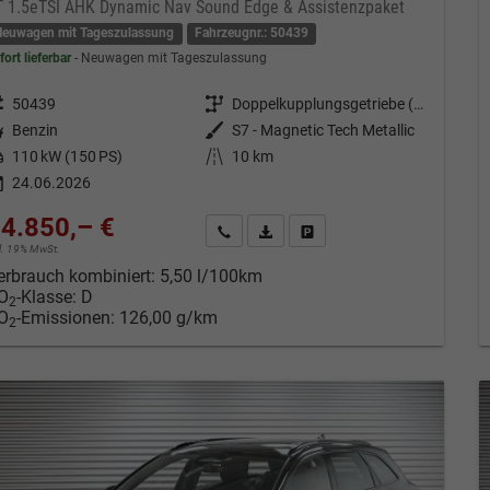
T 1.5eTSI AHK Dynamic Nav Sound Edge & Assistenzpaket
Neuwagen mit Tageszulassung
Fahrzeugnr.: 50439
fort lieferbar
Neuwagen mit Tageszulassung
eugnr.
50439
Getriebe
Doppelkupplungsgetriebe (DSG)
tstoff
Benzin
Außenfarbe
S7 - Magnetic Tech Metallic
tung
110 kW (150 PS)
Kilometerstand
10 km
24.06.2026
4.850,– €
Kontakt & Angebot anfordern
PDF-Datei, Fahrzeugexposé drucken
Fahrzeug merken/Expose dru
cl. 19% MwSt.
erbrauch kombiniert:
5,50 l/100km
O
-Klasse:
D
2
O
-Emissionen:
126,00 g/km
2