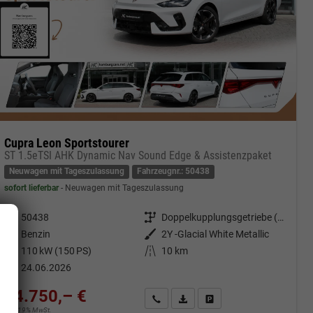
Cupra Leon Sportstourer
ST 1.5eTSI AHK Dynamic Nav Sound Edge & Assistenzpaket
Neuwagen mit Tageszulassung
Fahrzeugnr.: 50438
sofort lieferbar
Neuwagen mit Tageszulassung
Fahrzeugnr.
50438
Getriebe
Doppelkupplungsgetriebe (DSG)
Kraftstoff
Benzin
Außenfarbe
2Y -Glacial White Metallic
Leistung
110 kW (150 PS)
Kilometerstand
10 km
24.06.2026
34.750,– €
cken
Kontakt & Angebot anfordern
PDF-Datei, Fahrzeugexposé druc
Fahrzeug merken/Expose 
incl. 19% MwSt.