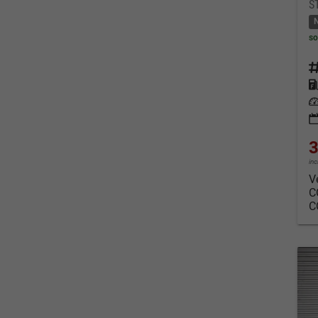
S
so
Fahrz
Kraf
Leis
3
in
V
C
C