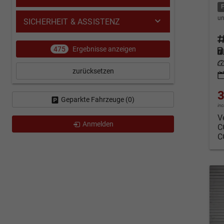
un
SICHERHEIT & ASSISTENZ
Fahrz
475
Ergebnisse anzeigen
Kraf
Leis
zurücksetzen
3
Geparkte Fahrzeuge (
0
)
in
V
Anmelden
C
C