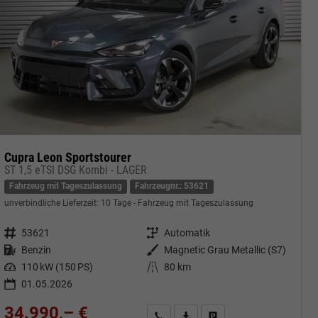
Cupra Leon Sportstourer
ST 1,5 eTSI DSG Kombi - LAGER
Fahrzeug mit Tageszulassung
Fahrzeugnr.: 53621
unverbindliche Lieferzeit:
10 Tage
Fahrzeug mit Tageszulassung
Fahrzeugnr.
53621
Getriebe
Automatik
Kraftstoff
Benzin
Außenfarbe
Magnetic Grau Metallic (S7)
Leistung
110 kW (150 PS)
Kilometerstand
80 km
01.05.2026
34.990,– €
cken
Kontakt & Angebot anfordern
PDF-Datei, Fahrzeugexposé druc
Fahrzeug merken/Expose 