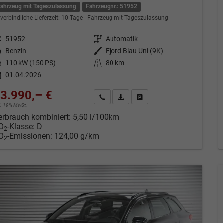
Fahrzeug mit Tageszulassung
Fahrzeugnr.: 51952
verbindliche Lieferzeit:
10 Tage
Fahrzeug mit Tageszulassung
eugnr.
51952
Getriebe
Automatik
tstoff
Benzin
Außenfarbe
Fjord Blau Uni (9K)
tung
110 kW (150 PS)
Kilometerstand
80 km
01.04.2026
3.990,– €
Kontakt & Angebot anfordern
PDF-Datei, Fahrzeugexposé drucken
Fahrzeug merken/Expose dru
cl. 19% MwSt.
erbrauch kombiniert:
5,50 l/100km
O
-Klasse:
D
2
O
-Emissionen:
124,00 g/km
2