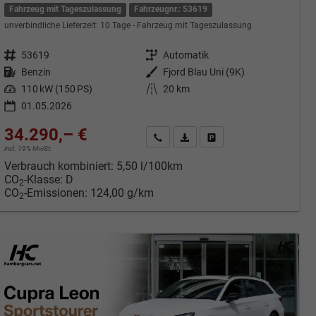
Fahrzeug mit Tageszulassung
Fahrzeugnr.: 53619
unverbindliche Lieferzeit:
10 Tage
Fahrzeug mit Tageszulassung
Fahrzeugnr.
53619
Getriebe
Automatik
Kraftstoff
Benzin
Außenfarbe
Fjord Blau Uni (9K)
Leistung
110 kW (150 PS)
Kilometerstand
20 km
01.05.2026
34.290,– €
cken
Kontakt & Angebot anfordern
PDF-Datei, Fahrzeugexposé druc
Fahrzeug merken/Expose 
incl. 19% MwSt.
Verbrauch kombiniert:
5,50 l/100km
CO
-Klasse:
D
2
CO
-Emissionen:
124,00 g/km
2