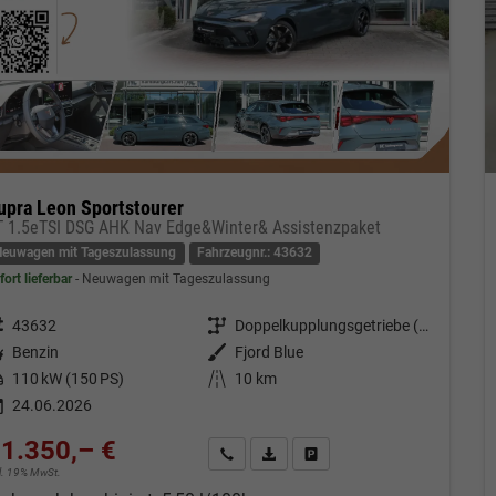
upra Leon Sportstourer
T 1.5eTSI DSG AHK Nav Edge&Winter& Assistenzpaket
Neuwagen mit Tageszulassung
Fahrzeugnr.: 43632
fort lieferbar
Neuwagen mit Tageszulassung
eugnr.
43632
Getriebe
Doppelkupplungsgetriebe (DSG)
tstoff
Benzin
Außenfarbe
Fjord Blue
tung
110 kW (150 PS)
Kilometerstand
10 km
24.06.2026
1.350,– €
Kontakt & Angebot anfordern
PDF-Datei, Fahrzeugexposé drucken
Fahrzeug merken/Expose dru
cl. 19% MwSt.