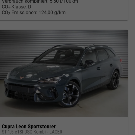
Verbrauch kombiniert:
5,50 l/100km
CO
-Klasse:
D
2
CO
-Emissionen:
124,00 g/km
2
Cupra Leon Sportstourer
ST 1,5 eTSI DSG Kombi - LAGER