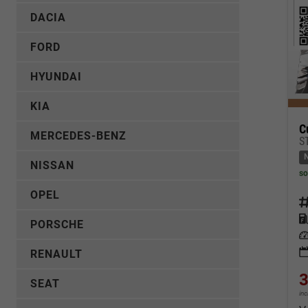
DACIA
FORD
HYUNDAI
KIA
C
MERCEDES-BENZ
S
NISSAN
so
OPEL
Fahrz
Kraf
PORSCHE
Leis
RENAULT
3
SEAT
in