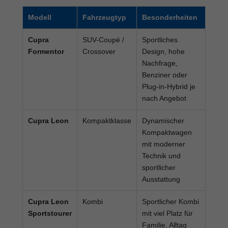
Modell
Fahrzeugtyp
Besonderheiten
Cupra
SUV-Coupé /
Sportliches
Formentor
Crossover
Design, hohe
Nachfrage,
Benziner oder
Plug-in-Hybrid je
nach Angebot
Cupra Leon
Kompaktklasse
Dynamischer
Kompaktwagen
mit moderner
Technik und
sportlicher
Ausstattung
Cupra Leon
Kombi
Sportlicher Kombi
Sportstourer
mit viel Platz für
Familie, Alltag