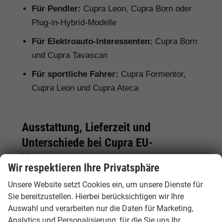
Für Pendler:
Cupra Leon, Cupra Born oder
Plug-in-Hybrid-Modelle
Für Elektroauto-Interessenten:
Cupra Born
und Cupra Tavascan
Für sportliche Fahrer:
Cupra Formentor,
Cupra Leon und Cupra Ateca
Ausstattung, Lieferzeit und
Unterschiede bei Cupra EU-
Neuwagen
Wir respektieren Ihre Privatsphäre
Bei einem Cupra EU-Neuwagen kann die
Unsere Website setzt Cookies ein, um unsere Dienste für
Serienausstattung je nach Herkunftsland vom
Sie bereitzustellen. Hierbei berücksichtigen wir Ihre
deutschen Modell abweichen. Deshalb lohnt
Auswahl und verarbeiten nur die Daten für Marketing,
sich ein genauer Vergleich. Hamburgcars achtet
Analytics und Personalisierung, für die Sie uns Ihr