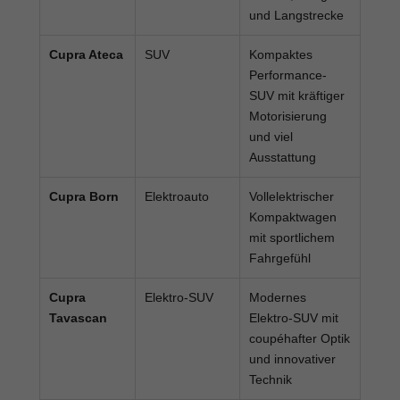
und Langstrecke
Cupra Ateca
SUV
Kompaktes
Performance-
SUV mit kräftiger
Motorisierung
und viel
Ausstattung
Cupra Born
Elektroauto
Vollelektrischer
Kompaktwagen
mit sportlichem
Fahrgefühl
Cupra
Elektro-SUV
Modernes
Tavascan
Elektro-SUV mit
coupéhafter Optik
und innovativer
Technik