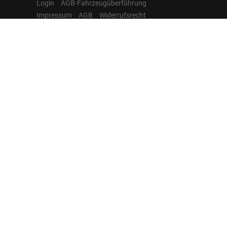
Login
AGB-Fahrzeugüberführung
Impressum
AGB
Widerrufsrecht
Datenschutz
Cookie-Einstellungen
Hamburgcars auf
Facebook, Instagram,
YouTube & WhatsApp
Folgen Sie Hamburgcars auf Social
Media und entdecken Sie aktuelle EU-
Neuwagen, Reimport Fahrzeuge,
Lagerfahrzeuge, Werkbestellungen,
Elektroautos, Hybridfahrzeuge,