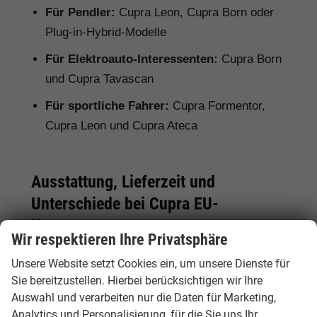
Für Pendler:
Cupra Leon, Cupra Born oder
Plug-in-Hybrid-Modelle
Für Elektroauto-Interessenten:
Cupra Born
und Cupra Tavascan
Für sportliche Fahrer:
Cupra Formentor,
Cupra Leon und Cupra Ateca
Ausstattung, Lieferzeit und
Unterschiede bei Cupra EU-
Neuwagen
Wir respektieren Ihre Privatsphäre
Bei einem Cupra EU-Neuwagen kann die
Unsere Website setzt Cookies ein, um unsere Dienste für
Serienausstattung je nach Herkunftsland vom
Sie bereitzustellen. Hierbei berücksichtigen wir Ihre
deutschen Modell abweichen. Deshalb lohnt
Auswahl und verarbeiten nur die Daten für Marketing,
sich ein genauer Vergleich. Hamburgcars achtet
Analytics und Personalisierung, für die Sie uns Ihr