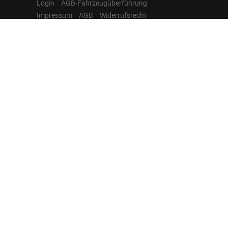
Login
AGB-Fahrzeugüberführung
Impressum
AGB
Widerrufsrecht
Datenschutz
Cookie-Einstellungen
Hamburgcars auf
Facebook, Instagram,
YouTube & WhatsApp
Folgen Sie Hamburgcars auf Social
Media und entdecken Sie aktuelle EU-
Neuwagen, Reimport Fahrzeuge,
Lagerfahrzeuge, Werkbestellungen,
Elektroautos, Hybridfahrzeuge,