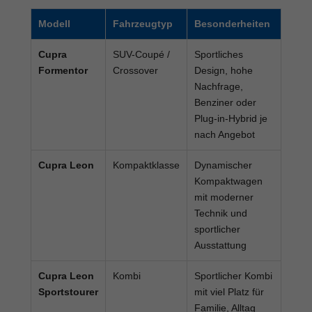
Modell
Fahrzeugtyp
Besonderheiten
Cupra
SUV-Coupé /
Sportliches
Formentor
Crossover
Design, hohe
Nachfrage,
Benziner oder
Plug-in-Hybrid je
nach Angebot
Cupra Leon
Kompaktklasse
Dynamischer
Kompaktwagen
mit moderner
Technik und
sportlicher
Ausstattung
Cupra Leon
Kombi
Sportlicher Kombi
Sportstourer
mit viel Platz für
Familie, Alltag