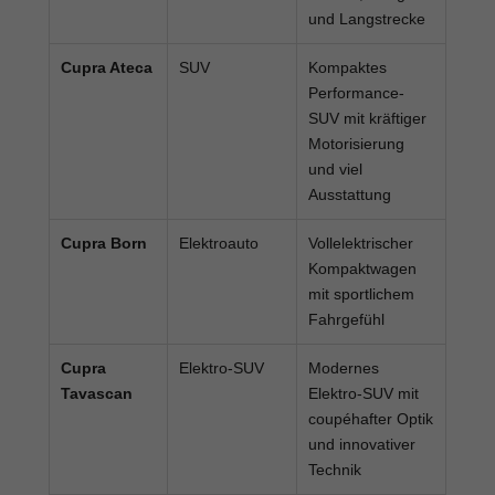
und Langstrecke
Cupra Ateca
SUV
Kompaktes
Performance-
SUV mit kräftiger
Motorisierung
und viel
Ausstattung
Cupra Born
Elektroauto
Vollelektrischer
Kompaktwagen
mit sportlichem
Fahrgefühl
Cupra
Elektro-SUV
Modernes
Tavascan
Elektro-SUV mit
coupéhafter Optik
und innovativer
Technik