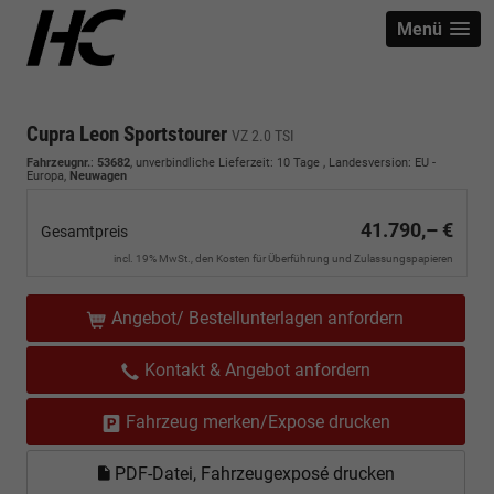
Menü
Cupra Leon Sportstourer
VZ 2.0 TSI
Fahrzeugnr.
:
53682
, unverbindliche Lieferzeit:
10 Tage
, Landesversion: EU -
Europa,
Neuwagen
41.790,– €
Gesamtpreis
incl. 19% MwSt., den Kosten für Überführung und Zulassungspapieren
Angebot/ Bestellunterlagen anfordern
Kontakt & Angebot anfordern
Fahrzeug merken/Expose drucken
PDF-Datei, Fahrzeugexposé drucken