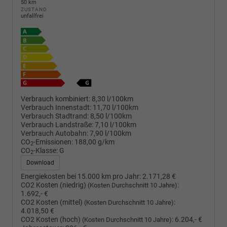
50 km
ZUSTAND
unfallfrei
Verbrauch kombiniert:
8,30 l/100km
Verbrauch Innenstadt:
11,70 l/100km
Verbrauch Stadtrand:
8,50 l/100km
Verbrauch Landstraße:
7,10 l/100km
Verbrauch Autobahn:
7,90 l/100km
CO
-Emissionen:
188,00 g/km
2
CO
-Klasse:
G
2
Download
Energiekosten bei 15.000 km pro Jahr:
2.171,28 €
CO2 Kosten (niedrig)
:
(Kosten Durchschnitt 10 Jahre)
1.692,- €
CO2 Kosten (mittel)
:
(Kosten Durchschnitt 10 Jahre)
4.018,50 €
CO2 Kosten (hoch)
:
6.204,- €
(Kosten Durchschnitt 10 Jahre)