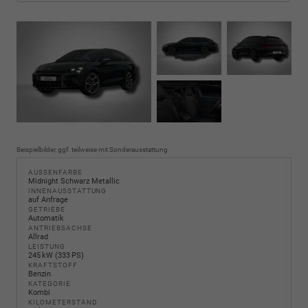
Beispielbilder, ggf. teilweise mit Sonderausstattung
AUSSENFARBE
Midnight Schwarz Metallic
INNENAUSSTATTUNG
auf Anfrage
GETRIEBE
Automatik
ANTRIEBSACHSE
Allrad
LEISTUNG
245 kW (333 PS)
KRAFTSTOFF
Benzin
KATEGORIE
Kombi
KILOMETERSTAND