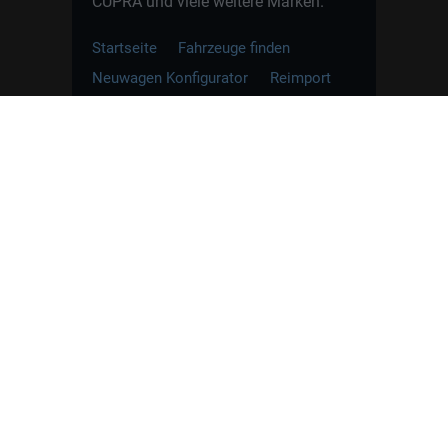
CUPRA und viele weitere Marken.
Startseite
Fahrzeuge finden
Neuwagen Konfigurator
Reimport
Ratgeber
Finanzierung
Kontakt
Hamburgcars GmbH · Heselstücken 19 ·
22453 Hamburg
WhatsApp Kontakt
📲
Jetzt direkt schreiben
Weitere Informationen zum offiziellen Kraftstoffverbrauch
und zu den offiziellen spezifischen CO
-Emissionen und
2
gegebenenfalls zum Stromverbrauch neuer PKW können