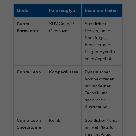
Modell
Fahrzeugtyp
Besonderheiten
Cupra
SUV-Coupé /
Sportliches
Formentor
Crossover
Design, hohe
Nachfrage,
Benziner oder
Plug-in-Hybrid je
nach Angebot
Cupra Leon
Kompaktklasse
Dynamischer
Kompaktwagen
mit moderner
Technik und
sportlicher
Ausstattung
Cupra Leon
Kombi
Sportlicher Kombi
Sportstourer
mit viel Platz für
Familie, Alltag