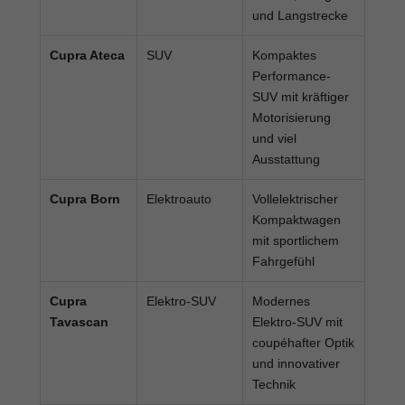
und Langstrecke
Cupra Ateca
SUV
Kompaktes
Performance-
SUV mit kräftiger
Motorisierung
und viel
Ausstattung
Cupra Born
Elektroauto
Vollelektrischer
Kompaktwagen
mit sportlichem
Fahrgefühl
Cupra
Elektro-SUV
Modernes
Tavascan
Elektro-SUV mit
coupéhafter Optik
und innovativer
Technik