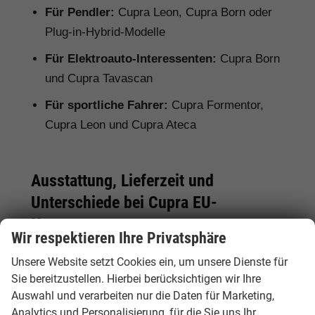
Für Pendler:
Cupra Leon, Cupra Born oder
Plug-in-Hybrid-Modelle
Für Elektroauto-Interessenten:
Cupra Born
und Cupra Tavascan
Für sportliche Fahrer:
Cupra Formentor,
Cupra Leon und Cupra Ateca
Ausstattung, Lieferzeit und
Unterschiede bei Cupra EU-
Neuwagen
Wir respektieren Ihre Privatsphäre
Bei einem Cupra EU-Neuwagen kann die
Unsere Website setzt Cookies ein, um unsere Dienste für
Serienausstattung je nach Herkunftsland vom
Sie bereitzustellen. Hierbei berücksichtigen wir Ihre
deutschen Modell abweichen. Deshalb lohnt
Auswahl und verarbeiten nur die Daten für Marketing,
sich ein genauer Vergleich. Hamburgcars achtet
Analytics und Personalisierung, für die Sie uns Ihr