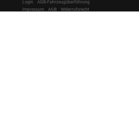
Login
AGB-Fahrzeugüberführung
Impressum
AGB
Widerrufsrecht
Datenschutz
Cookie-Einstellungen
Hamburgcars auf
Facebook, Instagram,
YouTube & WhatsApp
Folgen Sie Hamburgcars auf Social
Media und entdecken Sie aktuelle EU-
Neuwagen, Reimport Fahrzeuge,
Lagerfahrzeuge, Werkbestellungen,
Elektroautos, Hybridfahrzeuge,