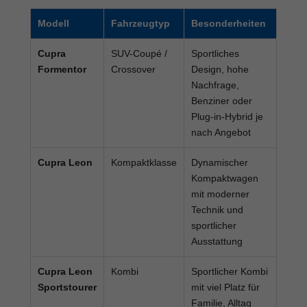
Modell
Fahrzeugtyp
Besonderheiten
Cupra
SUV-Coupé /
Sportliches
Formentor
Crossover
Design, hohe
Nachfrage,
Benziner oder
Plug-in-Hybrid je
nach Angebot
Cupra Leon
Kompaktklasse
Dynamischer
Kompaktwagen
mit moderner
Technik und
sportlicher
Ausstattung
Cupra Leon
Kombi
Sportlicher Kombi
Sportstourer
mit viel Platz für
Familie, Alltag