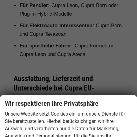
Für Pendler:
Cupra Leon, Cupra Born oder
Plug-in-Hybrid-Modelle
Für Elektroauto-Interessenten:
Cupra Born
und Cupra Tavascan
Für sportliche Fahrer:
Cupra Formentor,
Cupra Leon und Cupra Ateca
Ausstattung, Lieferzeit und
Unterschiede bei Cupra EU-
Neuwagen
Wir respektieren Ihre Privatsphäre
Bei einem Cupra EU-Neuwagen kann die
Unsere Website setzt Cookies ein, um unsere Dienste für
Serienausstattung je nach Herkunftsland vom
Sie bereitzustellen. Hierbei berücksichtigen wir Ihre
deutschen Modell abweichen. Deshalb lohnt
Auswahl und verarbeiten nur die Daten für Marketing,
sich ein genauer Vergleich. Hamburgcars achtet
Analytics und Personalisierung, für die Sie uns Ihr