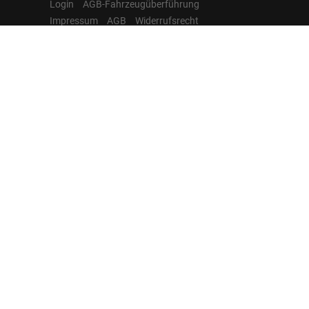
Login
AGB-Fahrzeugüberführung
Impressum
AGB
Widerrufsrecht
Datenschutz
Cookie-Einstellungen
Hamburgcars auf
Facebook, Instagram,
YouTube & WhatsApp
Folgen Sie Hamburgcars auf Social
Media und entdecken Sie aktuelle EU-
Neuwagen, Reimport Fahrzeuge,
Lagerfahrzeuge, Werkbestellungen,
Elektroautos, Hybridfahrzeuge,