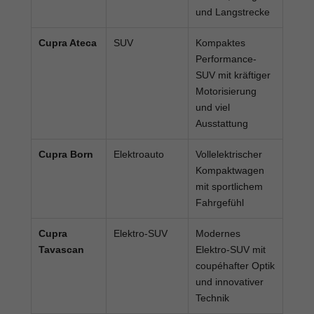
und Langstrecke
Cupra Ateca
SUV
Kompaktes
Performance-
SUV mit kräftiger
Motorisierung
und viel
Ausstattung
Cupra Born
Elektroauto
Vollelektrischer
Kompaktwagen
mit sportlichem
Fahrgefühl
Cupra
Elektro-SUV
Modernes
Tavascan
Elektro-SUV mit
coupéhafter Optik
und innovativer
Technik