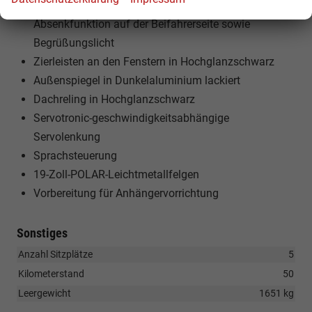
Elektrisch verstellbare Außenspiegel mit Heizung und
Absenkfunktion auf der Beifahrerseite sowie
Begrüßungslicht
Zierleisten an den Fenstern in Hochglanzschwarz
Außenspiegel in Dunkelaluminium lackiert
Dachreling in Hochglanzschwarz
Servotronic-geschwindigkeitsabhängige
Servolenkung
Sprachsteuerung
19-Zoll-POLAR-Leichtmetallfelgen
Vorbereitung für Anhängervorrichtung
Sonstiges
Anzahl Sitzplätze
5
Kilometerstand
50
Leergewicht
1651 kg