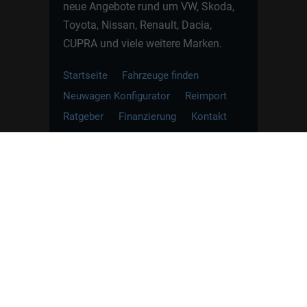
neue Angebote rund um VW, Skoda,
Toyota, Nissan, Renault, Dacia,
CUPRA und viele weitere Marken.
Startseite
Fahrzeuge finden
Neuwagen Konfigurator
Reimport
Ratgeber
Finanzierung
Kontakt
Hamburgcars GmbH · Heselstücken 19 ·
22453 Hamburg
WhatsApp Kontakt
📲
Jetzt direkt schreiben