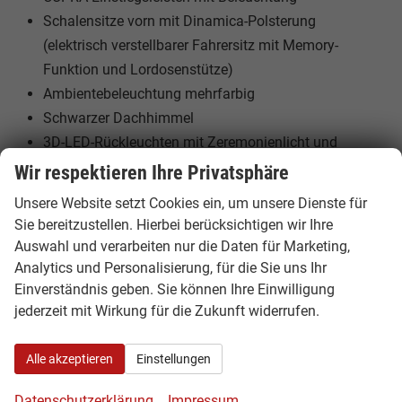
Schalensitze vorn mit Dinamica-Polsterung
(elektrisch verstellbarer Fahrersitz mit Memory-
Funktion und Lordosenstütze)
Ambientebeleuchtung mehrfarbig
Schwarzer Dachhimmel
3D-LED-Rückleuchten mit Zeremonienlicht und
dynamischen Blinkern
Wir respektieren Ihre Privatsphäre
Innenspiegel mit automatischer Abblendfunktion
Unsere Website setzt Cookies ein, um unsere Dienste für
Querverkehrsassistent vorn
Sie bereitzustellen. Hierbei berücksichtigen wir Ihre
Voll-LED-Scheinwerfer mit Signature Light und
Auswahl und verarbeiten nur die Daten für Marketing,
Coming/Leaving Home-Funktion
Analytics und Personalisierung, für die Sie uns Ihr
Lichtassistent
Einverständnis geben. Sie können Ihre Einwilligung
jederzeit mit Wirkung für die Zukunft widerrufen.
Parksensoren vorn und hinten
XDS-Differenzialsperre (dynamische
Alle akzeptieren
Einstellungen
Radschlupfregelung)
19"-Leichtmetallräder „Polar“
Datenschutzerklärung
Impressum