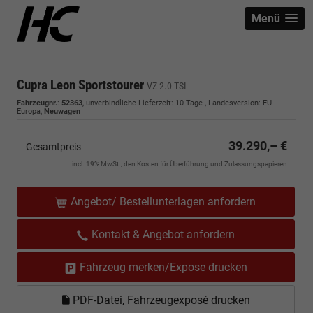
Menü
Cupra Leon Sportstourer
VZ 2.0 TSI
Fahrzeugnr.
:
52363
, unverbindliche Lieferzeit:
10 Tage
, Landesversion: EU -
Europa,
Neuwagen
39.290,– €
Gesamtpreis
incl. 19% MwSt., den Kosten für Überführung und Zulassungspapieren
Angebot/ Bestellunterlagen anfordern
Kontakt & Angebot anfordern
Fahrzeug merken/Expose drucken
PDF-Datei, Fahrzeugexposé drucken