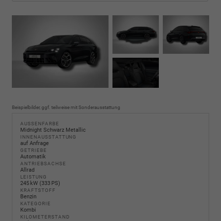
Beispielbilder, ggf. teilweise mit Sonderausstattung
AUSSENFARBE
Midnight Schwarz Metallic
INNENAUSSTATTUNG
auf Anfrage
GETRIEBE
Automatik
ANTRIEBSACHSE
Allrad
LEISTUNG
245 kW (333 PS)
KRAFTSTOFF
Benzin
KATEGORIE
Kombi
KILOMETERSTAND