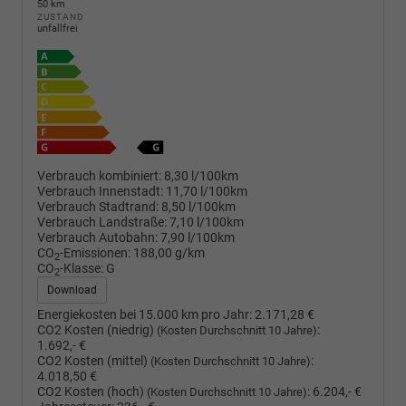
50 km
ZUSTAND
unfallfrei
Verbrauch kombiniert:
8,30 l/100km
Verbrauch Innenstadt:
11,70 l/100km
Verbrauch Stadtrand:
8,50 l/100km
Verbrauch Landstraße:
7,10 l/100km
Verbrauch Autobahn:
7,90 l/100km
CO
-Emissionen:
188,00 g/km
2
CO
-Klasse:
G
2
Download
Energiekosten bei 15.000 km pro Jahr:
2.171,28 €
CO2 Kosten (niedrig)
:
(Kosten Durchschnitt 10 Jahre)
1.692,- €
CO2 Kosten (mittel)
:
(Kosten Durchschnitt 10 Jahre)
4.018,50 €
CO2 Kosten (hoch)
:
6.204,- €
(Kosten Durchschnitt 10 Jahre)