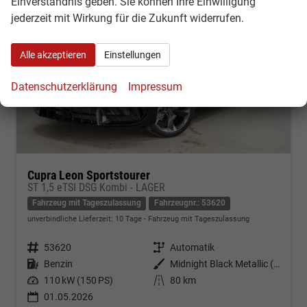
Einverständnis geben. Sie können Ihre Einwilligung
jederzeit mit Wirkung für die Zukunft widerrufen.
Alle akzeptieren
Einstellungen
Datenschutzerklärung
Impressum
Cupra Leon Sportstourer
ST 1,5 eTSI DSG Kombi - LAGER
Fahrzeug mit Tageszulassung
Fahrzeugnr.: 53620
unverbindliche Lieferzeit:
10 Tage
Fahrzeug mit Tageszulassung
Fahrzeugnr.
53620
Getriebe
Automatik
Kraftstoff
Benzin
Außenfarbe
Midnight Black Metallic (0E)
Leistung
110 kW (150 PS)
Kilometerstand
80 km
01.05.2026