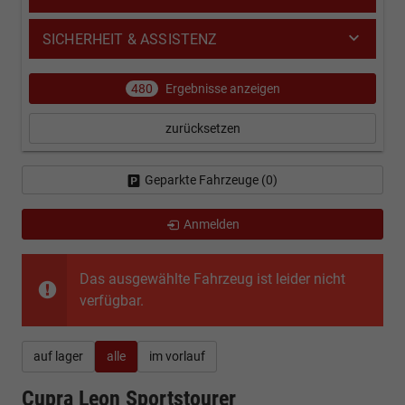
SICHERHEIT & ASSISTENZ
480
Ergebnisse anzeigen
zurücksetzen
Geparkte Fahrzeuge (
0
)
Anmelden
Das ausgewählte Fahrzeug ist leider nicht
verfügbar.
auf lager
alle
im vorlauf
Cupra Leon Sportstourer