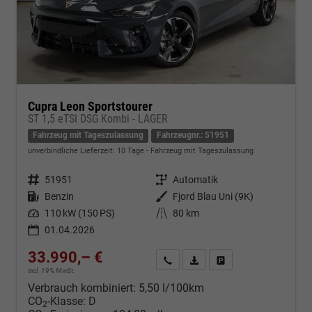
Cupra Leon Sportstourer
ST 1,5 eTSI DSG Kombi - LAGER
Fahrzeug mit Tageszulassung
Fahrzeugnr.: 51951
unverbindliche Lieferzeit:
10 Tage
Fahrzeug mit Tageszulassung
Fahrzeugnr.
51951
Getriebe
Automatik
Kraftstoff
Benzin
Außenfarbe
Fjord Blau Uni (9K)
Leistung
110 kW (150 PS)
Kilometerstand
80 km
01.04.2026
33.990,– €
Kontakt & Angebot anfordern
PDF-Datei, Fahrzeugexposé d
Fahrzeug merken/Expo
incl. 19% MwSt.
Verbrauch kombiniert:
5,50 l/100km
CO
-Klasse:
D
2