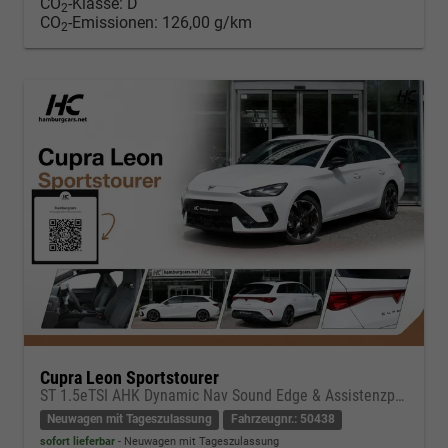
CO
-Klasse:
D
2
CO
-Emissionen:
126,00 g/km
2
Cupra Leon Sportstourer
ST 1.5eTSI AHK Dynamic Nav Sound Edge & Assistenzpaket
Neuwagen mit Tageszulassung
Fahrzeugnr.: 50438
sofort lieferbar
Neuwagen mit Tageszulassung