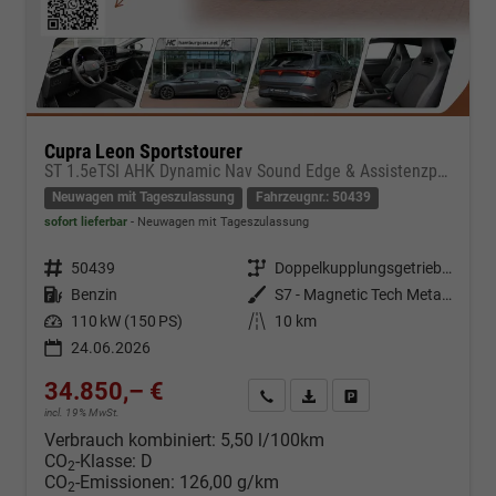
Cupra Leon Sportstourer
ST 1.5eTSI AHK Dynamic Nav Sound Edge & Assistenzpaket
Neuwagen mit Tageszulassung
Fahrzeugnr.: 50439
sofort lieferbar
Neuwagen mit Tageszulassung
Fahrzeugnr.
50439
Getriebe
Doppelkupplungsgetriebe (DSG)
Kraftstoff
Benzin
Außenfarbe
S7 - Magnetic Tech Metallic
Leistung
110 kW (150 PS)
Kilometerstand
10 km
24.06.2026
34.850,– €
Kontakt & Angebot anfordern
PDF-Datei, Fahrzeugexposé d
Fahrzeug merken/Expo
incl. 19% MwSt.
Verbrauch kombiniert:
5,50 l/100km
CO
-Klasse:
D
2
CO
-Emissionen:
126,00 g/km
2