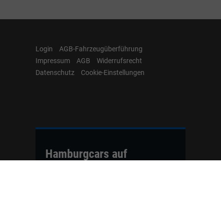
Login
AGB-Fahrzeugüberführung
Impressum
AGB
Widerrufsrecht
Datenschutz
Cookie-Einstellungen
Hamburgcars auf
Facebook, Instagram,
YouTube & WhatsApp
Folgen Sie Hamburgcars auf Social
Media und entdecken Sie aktuelle EU-