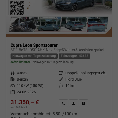
Cupra Leon Sportstourer
ST 1.5eTSI DSG AHK Nav Edge&Winter& Assistenzpaket
Neuwagen mit Tageszulassung
Fahrzeugnr.: 43632
sofort lieferbar
Neuwagen mit Tageszulassung
Fahrzeugnr.
43632
Getriebe
Doppelkupplungsgetriebe (DSG)
Kraftstoff
Benzin
Außenfarbe
Fjord Blue
Leistung
110 kW (150 PS)
Kilometerstand
10 km
24.06.2026
31.350,– €
Kontakt & Angebot anfordern
PDF-Datei, Fahrzeugexposé d
Fahrzeug merken/Expo
incl. 19% MwSt.
Verbrauch kombiniert:
5,50 l/100km