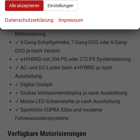
✓ Benzin-, Diesel-, Mildhybrid- und Plug-in-Hybrid-
Alle akzeptieren
Einstellungen
Antriebe
✓ Leistung je nach Variante von 150 PS bis 272 PS
Datenschutzerklärung
Impressum
✓ Frontantrieb oder 4Drive-Allradantrieb je nach
Motorisierung
✓ 6-Gang-Schaltgetriebe, 7-Gang-DSG oder 6-Gang-
DSG je nach Version
✓ e-HYBRID mit 204 PS oder 272 PS Systemleistung
✓ AC- und DC-Laden beim e-HYBRID je nach
Ausstattung
✓ Digital Cockpit
✓ Großes Infotainmentdisplay je nach Ausstattung
✓ Matrix-LED-Scheinwerfer je nach Ausstattung
✓ Sportliche CUPRA Sitze und moderne
Fahrerassistenzsysteme
Verfügbare Motorisierungen