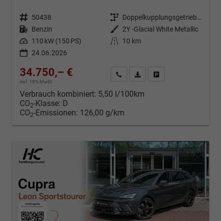
Fahrzeugnr.
50438
Getriebe
Doppelkupplungsgetriebe (DSG)
Kraftstoff
Benzin
Außenfarbe
2Y -Glacial White Metallic
Leistung
110 kW (150 PS)
Kilometerstand
10 km
24.06.2026
34.750,– €
Kontakt & Angebot anfordern
PDF-Datei, Fahrzeugexposé d
Fahrzeug merken/Expo
incl. 19% MwSt.
Verbrauch kombiniert:
5,50 l/100km
CO
-Klasse:
D
2
CO
-Emissionen:
126,00 g/km
2