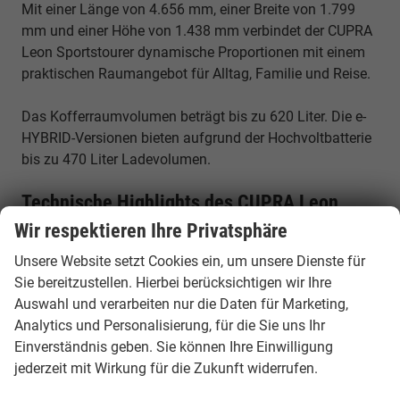
Mit einer Länge von 4.656 mm, einer Breite von 1.799
mm und einer Höhe von 1.438 mm verbindet der CUPRA
Leon Sportstourer dynamische Proportionen mit einem
praktischen Raumangebot für Alltag, Familie und Reise.
Das Kofferraumvolumen beträgt bis zu 620 Liter. Die e-
HYBRID-Versionen bieten aufgrund der Hochvoltbatterie
bis zu 470 Liter Ladevolumen.
Technische Highlights des CUPRA Leon
Sportstourer
Wir respektieren Ihre Privatsphäre
✓ Fahrzeuglänge: 4.656 mm
Unsere Website setzt Cookies ein, um unsere Dienste für
✓ Fahrzeugbreite: 1.799 mm
Sie bereitzustellen. Hierbei berücksichtigen wir Ihre
✓ Fahrzeughöhe: 1.438 mm
Auswahl und verarbeiten nur die Daten für Marketing,
Analytics und Personalisierung, für die Sie uns Ihr
✓ 5 Sitzplätze
Einverständnis geben. Sie können Ihre Einwilligung
✓ Kofferraumvolumen: bis zu 620 Liter
jederzeit mit Wirkung für die Zukunft widerrufen.
✓ Kofferraumvolumen e-HYBRID: bis zu 470 Liter