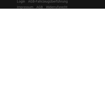
Login
AGB-Fahrzeugüberführung
Impressum
AGB
Widerrufsrecht
Datenschutz
Cookie-Einstellungen
Hamburgcars auf
Facebook, Instagram,
YouTube & WhatsApp
Folgen Sie Hamburgcars auf Social
Media und entdecken Sie aktuelle EU-
Neuwagen, Reimport Fahrzeuge,
Lagerfahrzeuge, Werkbestellungen,
Elektroautos, Hybridfahrzeuge,