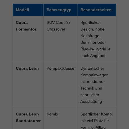
Modell
Fahrzeugtyp
Besonderheiten
Cupra
SUV-Coupé /
Sportliches
Formentor
Crossover
Design, hohe
Nachfrage,
Benziner oder
Plug-in-Hybrid je
nach Angebot
Cupra Leon
Kompaktklasse
Dynamischer
Kompaktwagen
mit moderner
Technik und
sportlicher
Ausstattung
Cupra Leon
Kombi
Sportlicher Kombi
Sportstourer
mit viel Platz für
Familie, Alltag