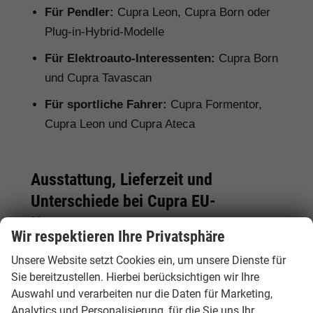
Für Pendler:
Cupra Leon, Cupra Born oder
Plug-in-Hybrid-Modelle
Für Elektroauto-Interessenten:
Cupra Born
und Cupra Tavascan
Für sportliche Fahrer:
Cupra Formentor,
Cupra Leon und Cupra Ateca
Ausstattung, Lieferzeit und
Unterschiede bei Cupra EU-
Neuwagen
Wir respektieren Ihre Privatsphäre
Bei einem Cupra EU-Neuwagen kann die
Unsere Website setzt Cookies ein, um unsere Dienste für
Serienausstattung je nach Herkunftsland vom
Sie bereitzustellen. Hierbei berücksichtigen wir Ihre
deutschen Modell abweichen. Deshalb lohnt
Auswahl und verarbeiten nur die Daten für Marketing,
sich ein genauer Vergleich. Hamburgcars achtet
Analytics und Personalisierung, für die Sie uns Ihr