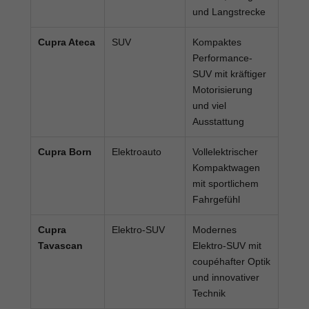
und Langstrecke
Cupra Ateca
SUV
Kompaktes
Performance-
SUV mit kräftiger
Motorisierung
und viel
Ausstattung
Cupra Born
Elektroauto
Vollelektrischer
Kompaktwagen
mit sportlichem
Fahrgefühl
Cupra
Elektro-SUV
Modernes
Tavascan
Elektro-SUV mit
coupéhafter Optik
und innovativer
Technik