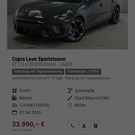
Cupra Leon Sportstourer
ST 1,5 eTSI DSG Kombi - LAGER
Fahrzeug mit Tageszulassung
Fahrzeugnr.: 51951
unverbindliche Lieferzeit:
10 Tage
Fahrzeug mit Tageszulassung
Fahrzeugnr.
51951
Getriebe
Automatik
Kraftstoff
Benzin
Außenfarbe
Fjord Blau Uni (9K)
Leistung
110 kW (150 PS)
Kilometerstand
80 km
01.04.2026
33.990,– €
Kontakt & Angebot anfordern
PDF-Datei, Fahrzeugexposé d
Fahrzeug merken/Expo
incl. 19% MwSt.