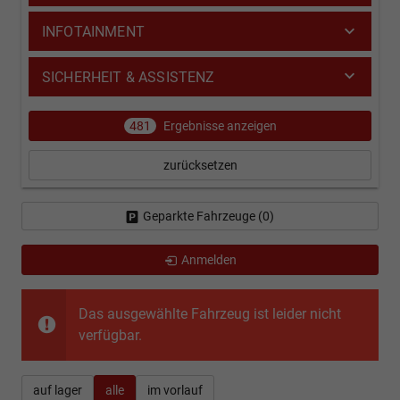
INFOTAINMENT
SICHERHEIT & ASSISTENZ
481
Ergebnisse anzeigen
zurücksetzen
Geparkte Fahrzeuge (
0
)
Anmelden
Das ausgewählte Fahrzeug ist leider nicht
verfügbar.
auf lager
alle
im vorlauf