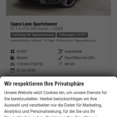
Cupra Leon Sportstourer
ST 1,5 eTSI DSG Kombi - LAGER
Fahrzeug mit Tageszulassung
Fahrzeugnr.: 51957
unverbindliche Lieferzeit:
10 Tage
Fahrzeug mit Tageszulassung
Fahrzeugnr.
51957
Getriebe
Automatik
Kraftstoff
Benzin
Außenfarbe
Fjord Blau Uni (9K)
Leistung
110 kW (150 PS)
Kilometerstand
80 km
01.04.2026
34.990,– €
Kontakt & Angebot anfordern
PDF-Datei, Fahrzeugexposé d
Fahrzeug merken/Expo
Wir respektieren Ihre Privatsphäre
incl. 19% MwSt.
Verbrauch kombiniert:
5,50 l/100km
Unsere Website setzt Cookies ein, um unsere Dienste für
CO
-Klasse:
D
Sie bereitzustellen. Hierbei berücksichtigen wir Ihre
2
CO
-Emissionen:
126,00 g/km
2
Auswahl und verarbeiten nur die Daten für Marketing,
Analytics und Personalisierung, für die Sie uns Ihr