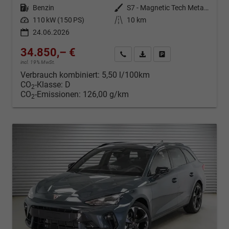
Kraftstoff
Benzin
Außenfarbe
S7 - Magnetic Tech Metallic
Leistung
110 kW (150 PS)
Kilometerstand
10 km
24.06.2026
34.850,– €
Kontakt & Angebot anfordern
PDF-Datei, Fahrzeugexposé d
Fahrzeug merken/Expo
incl. 19% MwSt.
Verbrauch kombiniert:
5,50 l/100km
CO
-Klasse:
D
2
CO
-Emissionen:
126,00 g/km
2