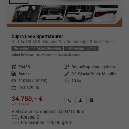
Cupra Leon Sportstourer
ST 1.5eTSI AHK Dynamic Nav Sound Edge & Assistenzpaket
Neuwagen mit Tageszulassung
Fahrzeugnr.: 50438
sofort lieferbar
Neuwagen mit Tageszulassung
Fahrzeugnr.
50438
Getriebe
Doppelkupplungsgetriebe (DSG)
Kraftstoff
Benzin
Außenfarbe
2Y -Glacial White Metallic
Leistung
110 kW (150 PS)
Kilometerstand
10 km
24.06.2026
34.750,– €
Kontakt & Angebot anfordern
PDF-Datei, Fahrzeugexposé d
Fahrzeug merken/Expo
incl. 19% MwSt.
Verbrauch kombiniert:
5,50 l/100km
CO
-Klasse:
D
2
CO
-Emissionen:
126,00 g/km
2