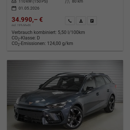
Leistung
110 kW (150 PS)
Kilometerstand
80 km
01.05.2026
34.990,– €
Kontakt & Angebot anfordern
PDF-Datei, Fahrzeugexposé d
Fahrzeug merken/Expo
incl. 19% MwSt.
Verbrauch kombiniert:
5,50 l/100km
CO
-Klasse:
D
2
CO
-Emissionen:
124,00 g/km
2