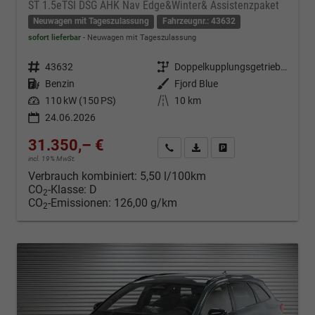
ST 1.5eTSI DSG AHK Nav Edge&Winter& Assistenzpaket
Neuwagen mit Tageszulassung
Fahrzeugnr.: 43632
sofort lieferbar
Neuwagen mit Tageszulassung
Fahrzeugnr.
43632
Getriebe
Doppelkupplungsgetriebe (DSG)
Kraftstoff
Benzin
Außenfarbe
Fjord Blue
Leistung
110 kW (150 PS)
Kilometerstand
10 km
24.06.2026
31.350,– €
Kontakt & Angebot anfordern
PDF-Datei, Fahrzeugexposé d
Fahrzeug merken/Expo
incl. 19% MwSt.
Verbrauch kombiniert:
5,50 l/100km
CO
-Klasse:
D
2
CO
-Emissionen:
126,00 g/km
2