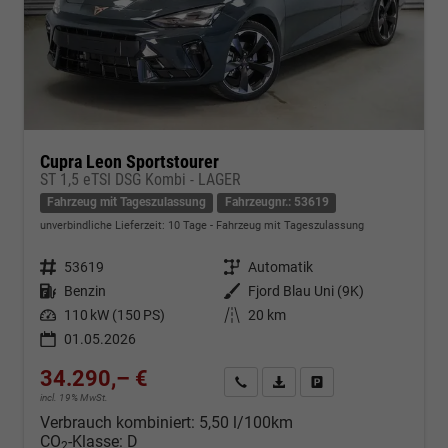
Cupra Leon Sportstourer
ST 1,5 eTSI DSG Kombi - LAGER
Fahrzeug mit Tageszulassung
Fahrzeugnr.: 53619
unverbindliche Lieferzeit:
10 Tage
Fahrzeug mit Tageszulassung
Fahrzeugnr.
53619
Getriebe
Automatik
Kraftstoff
Benzin
Außenfarbe
Fjord Blau Uni (9K)
Leistung
110 kW (150 PS)
Kilometerstand
20 km
01.05.2026
34.290,– €
Kontakt & Angebot anfordern
PDF-Datei, Fahrzeugexposé d
Fahrzeug merken/Expo
incl. 19% MwSt.
Verbrauch kombiniert:
5,50 l/100km
CO
-Klasse:
D
2