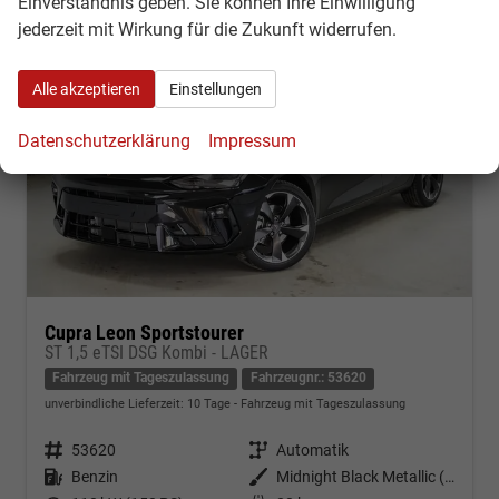
Einverständnis geben. Sie können Ihre Einwilligung
jederzeit mit Wirkung für die Zukunft widerrufen.
Alle akzeptieren
Einstellungen
Datenschutzerklärung
Impressum
Cupra Leon Sportstourer
ST 1,5 eTSI DSG Kombi - LAGER
Fahrzeug mit Tageszulassung
Fahrzeugnr.: 53620
unverbindliche Lieferzeit:
10 Tage
Fahrzeug mit Tageszulassung
Fahrzeugnr.
53620
Getriebe
Automatik
Kraftstoff
Benzin
Außenfarbe
Midnight Black Metallic (0E)