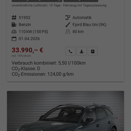
unverbindliche Lieferzeit:
10 Tage
Fahrzeug mit Tageszulassung
Fahrzeugnr.
51952
Getriebe
Automatik
Kraftstoff
Benzin
Außenfarbe
Fjord Blau Uni (9K)
Leistung
110 kW (150 PS)
Kilometerstand
80 km
01.04.2026
33.990,– €
Kontakt & Angebot anfordern
PDF-Datei, Fahrzeugexposé d
Fahrzeug merken/Expo
incl. 19% MwSt.
Verbrauch kombiniert:
5,50 l/100km
CO
-Klasse:
D
2
CO
-Emissionen:
124,00 g/km
2