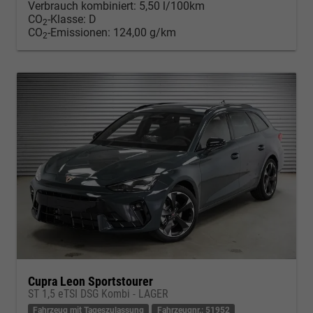
Verbrauch kombiniert:
5,50 l/100km
CO
-Klasse:
D
2
CO
-Emissionen:
124,00 g/km
2
Cupra Leon Sportstourer
ST 1,5 eTSI DSG Kombi - LAGER
Fahrzeug mit Tageszulassung
Fahrzeugnr.: 51952