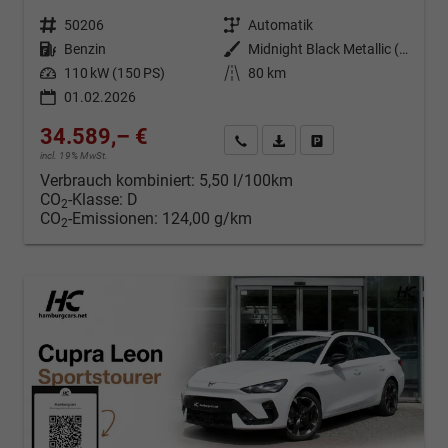
Fahrzeugnr.
50206
Getriebe
Automatik
Kraftstoff
Benzin
Außenfarbe
Midnight Black Metallic (0E)
Leistung
110 kW (150 PS)
Kilometerstand
80 km
01.02.2026
34.589,– €
Kontakt & Angebot anfordern
PDF-Datei, Fahrzeugexposé d
Fahrzeug merken/Expo
incl. 19% MwSt.
Verbrauch kombiniert:
5,50 l/100km
CO
-Klasse:
D
2
CO
-Emissionen:
124,00 g/km
2