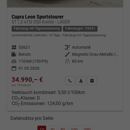
Cupra Leon Sportstourer
ST 1,5 eTSI DSG Kombi - LAGER
Fahrzeug mit Tageszulassung
Fahrzeugnr.: 53621
unverbindliche Lieferzeit:
10 Tage
Fahrzeug mit Tageszulassung
Fahrzeugnr.
53621
Getriebe
Automatik
Kraftstoff
Benzin
Außenfarbe
Magnetic Grau Metallic (S7)
Leistung
110 kW (150 PS)
Kilometerstand
80 km
01.05.2026
34.990,– €
Kontakt & Angebot anfordern
PDF-Datei, Fahrzeugexposé d
Fahrzeug merken/Expo
incl. 19% MwSt.
Verbrauch kombiniert:
5,50 l/100km
CO
-Klasse:
D
2
CO
-Emissionen:
124,00 g/km
2
Datensätze pro Seite:
10
20
50
100
250