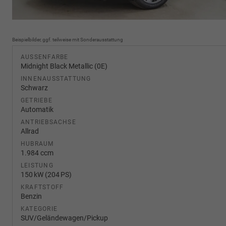
Beispielbilder, ggf. teilweise mit Sonderausstattung
AUSSENFARBE
Midnight Black Metallic (0E)
INNENAUSSTATTUNG
Schwarz
GETRIEBE
Automatik
ANTRIEBSACHSE
Allrad
HUBRAUM
1.984 ccm
LEISTUNG
150 kW (204 PS)
KRAFTSTOFF
Benzin
KATEGORIE
SUV/Geländewagen/Pickup