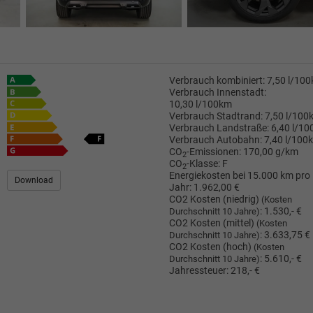
Verbrauch kombiniert:
7,50 l/10
Verbrauch Innenstadt:
10,30 l/100km
Verbrauch Stadtrand:
7,50 l/100
Verbrauch Landstraße:
6,40 l/1
Verbrauch Autobahn:
7,40 l/100
CO
-Emissionen:
170,00 g/km
2
CO
-Klasse:
F
2
Energiekosten bei 15.000 km pro
Download
Jahr:
1.962,00 €
CO2 Kosten (niedrig)
(Kosten
:
1.530,- €
Durchschnitt 10 Jahre)
CO2 Kosten (mittel)
(Kosten
:
3.633,75 €
Durchschnitt 10 Jahre)
CO2 Kosten (hoch)
(Kosten
:
5.610,- €
Durchschnitt 10 Jahre)
Jahressteuer:
218,- €