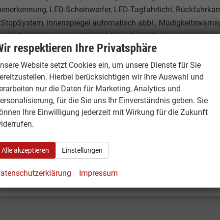
chenerkennung, LED-Scheinwerfer, LED-Tagfahrlicht, Rückfahrka
tartStopSystem, Innenspiegel automatisch abbl., Müdigkeitswarns
windigkeitsbegrenzer, Android Auto, Apple Carplay,
ir respektieren Ihre Privatsphäre
ng, USB, Radio, Radio DAB, Bluetooth, Bordcomputer, Full Link,
rte Herstellergarantie 5 Jahre/100.000km,
nsere Website setzt Cookies ein, um unsere Dienste für Sie
ereitzustellen. Hierbei berücksichtigen wir Ihre Auswahl und
erarbeiten nur die Daten für Marketing, Analytics und
ersonalisierung, für die Sie uns Ihr Einverständnis geben. Sie
01.0
önnen Ihre Einwilligung jederzeit mit Wirkung für die Zukunft
iderrufen.
1
Alle akzeptieren
Einstellungen
atenschutzerklärung
Impressum