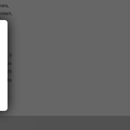
mera,
ystem,
5
5.2026
75
612 kg