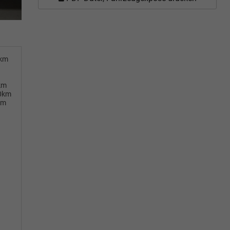
0km
km
00km
km