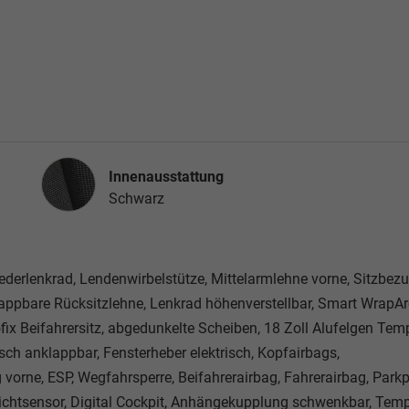
Innenausstattung
Innenausstattung
Schwarz
 Lederlenkrad, Lendenwirbelstütze, Mittelarmlehne vorne, Sitzbez
lappbare Rücksitzlehne, Lenkrad höhenverstellbar, Smart WrapA
ofix Beifahrersitz, abgedunkelte Scheiben, 18 Zoll Alufelgen Tem
ch anklappbar, Fensterheber elektrisch, Kopfairbags,
vorne, ESP, Wegfahrsperre, Beifahrerairbag, Fahrerairbag, Parkp
, Lichtsensor, Digital Cockpit, Anhängekupplung schwenkbar, Te