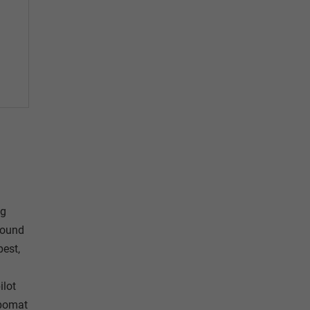
ug
round
pest,
ilot
mpomat