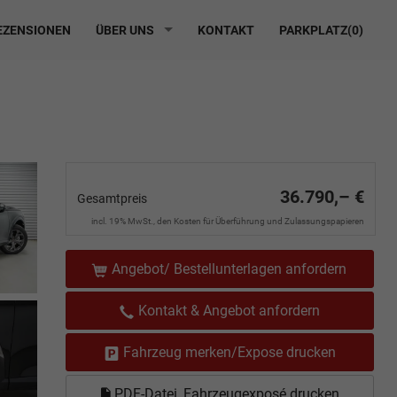
ZENSIONEN
ÜBER UNS
KONTAKT
PARKPLATZ(
0
)
36.790,– €
Gesamtpreis
incl. 19% MwSt., den Kosten für Überführung und Zulassungspapieren
Angebot/ Bestellunterlagen anfordern
Kontakt & Angebot anfordern
Fahrzeug merken/Expose drucken
PDF-Datei, Fahrzeugexposé drucken