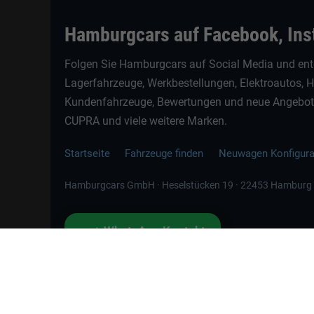
Hamburgcars auf Facebook, In
Folgen Sie Hamburgcars auf Social Media und ent
Lagerfahrzeuge, Werkbestellungen, Elektroautos, 
Kundenfahrzeuge, Bewertungen und neue Angebote 
CUPRA und viele weitere Marken.
Startseite
Fahrzeuge finden
Neuwagen Konfigur
Hamburgcars GmbH · Heselstücken 19 · 22453 Hamburg
📲
WhatsApp Kontakt
Jetzt direkt schreiben
Weitere Informationen zum offiziellen Kraftstoffverbrauch und zu den offizi