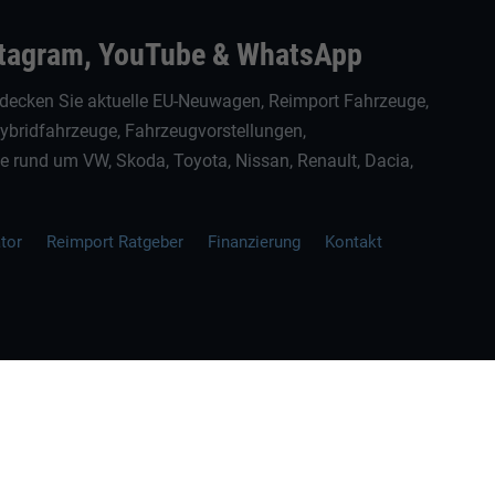
stagram, YouTube & WhatsApp
decken Sie aktuelle EU-Neuwagen, Reimport Fahrzeuge,
Hybridfahrzeuge, Fahrzeugvorstellungen,
rund um VW, Skoda, Toyota, Nissan, Renault, Dacia,
ator
Reimport Ratgeber
Finanzierung
Kontakt
ellen spezifischen CO
-Emissionen und gegebenenfalls zum Stromverbrauch neuer PKW können 
2