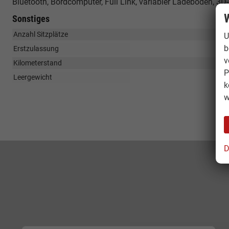
Bluetooth, Bordcomputer, Full Link, variabler Ladeboden, 3
W
Sonstiges
Anzahl Sitzplätze
U
b
Erstzulassung
v
Kilometerstand
P
Leergewicht
k
w
D