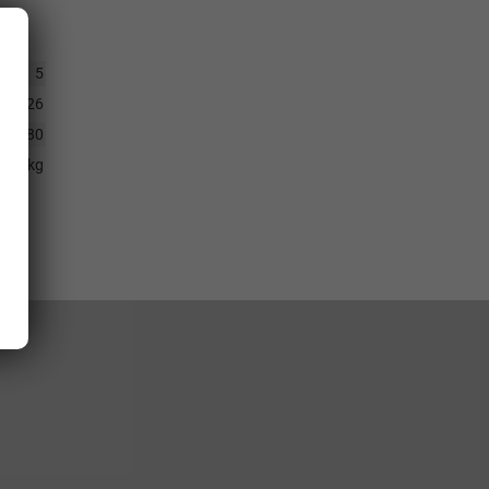
5
4.2026
80
531 kg