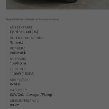
Beispielbilder, ggf. teilweise mit Sonderausstattung
AUSSENFARBE
Fjord Blau Uni (9K)
INNENAUSSTATTUNG
Schwarz
GETRIEBE
Automatik
HUBRAUM
1.498 ccm
LEISTUNG
110 kW (150 PS)
KRAFTSTOFF
Benzin
KATEGORIE
SUV/Geländewagen/Pickup
KILOMETERSTAND
80 km