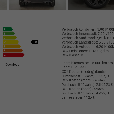
Verbrauch kombiniert:
5,90 l/10
Verbrauch Innenstadt:
7,90 l/10
Verbrauch Stadtrand:
5,60 l/100
Verbrauch Landstraße:
5,00 l/1
Verbrauch Autobahn:
6,20 l/100
CO
-Emissionen:
134,00 g/km
2
CO
-Klasse:
D
2
Energiekosten bei 15.000 km pro
Download
Jahr:
1.543,44 €
CO2 Kosten (niedrig)
(Kosten
:
1.206,- €
Durchschnitt 10 Jahre)
CO2 Kosten (mittel)
(Kosten
:
2.864,25 €
Durchschnitt 10 Jahre)
CO2 Kosten (hoch)
(Kosten
:
4.422,- €
Durchschnitt 10 Jahre)
Jahressteuer:
112,- €