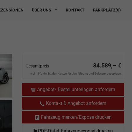
ZENSIONEN
ÜBER UNS
KONTAKT
PARKPLATZ(
0
)
34.589,– €
Gesamtpreis
incl. 19% MwSt., den Kosten für Überführung und Zulassungspapieren
Angebot/ Bestellunterlagen anfordern
Kontakt & Angebot anfordern
Fahrzeug merken/Expose drucken
PDF-Datei, Fahrzeugexposé drucken