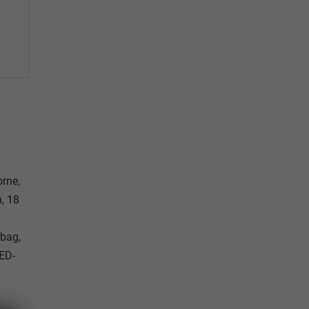
orne,
, 18
rbag,
LED-