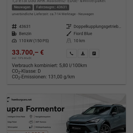
1,5 eTSI DSG AHK Assistenz- EDGE- &Winterpaket
Neuwagen
Fahrzeugnr.: 43631
unverbindliche Lieferzeit: ca.7-14 Werktage
Neuwagen
Fahrzeugnr.
43631
Getriebe
Doppelkupplungsgetriebe (DSG)
Kraftstoff
Benzin
Außenfarbe
Fiord Blue
Leistung
110 kW (150 PS)
Kilometerstand
10 km
33.700,– €
Kontakt & Angebot anfordern
PDF-Datei, Fahrzeugexposé d
Fahrzeug merken/Expo
incl. 19% MwSt.
Verbrauch kombiniert:
5,80 l/100km
CO
-Klasse:
D
2
CO
-Emissionen:
131,00 g/km
2