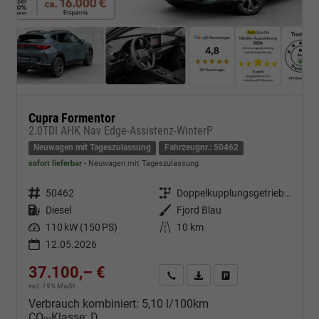
Cupra Formentor
2.0TDI AHK Nav Edge-Assistenz-WinterP
Neuwagen mit Tageszulassung
Fahrzeugnr.: 50462
sofort lieferbar
Neuwagen mit Tageszulassung
Fahrzeugnr.
50462
Getriebe
Doppelkupplungsgetriebe (DSG)
Kraftstoff
Diesel
Außenfarbe
Fjord Blau
Leistung
110 kW (150 PS)
Kilometerstand
10 km
12.05.2026
37.100,– €
Kontakt & Angebot anfordern
PDF-Datei, Fahrzeugexposé d
Fahrzeug merken/Expo
incl. 19% MwSt.
Verbrauch kombiniert:
5,10 l/100km
CO
-Klasse:
D