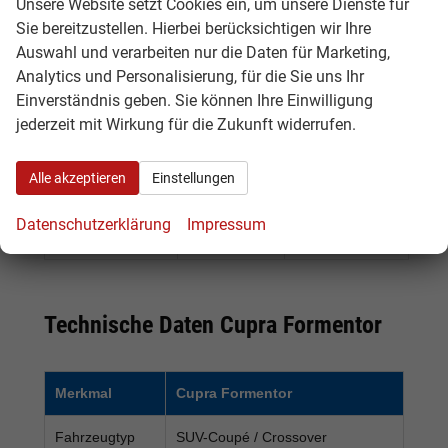
Unsere Website setzt Cookies ein, um unsere Dienste für
Formentor
verfügbar
schnell ein
Sie bereitzustellen. Hierbei berücksichtigen wir Ihre
Tageszulassung
attraktives
Auswahl und verarbeiten nur die Daten für Marketing,
Angebot mit
Analytics und Personalisierung, für die Sie uns Ihr
Rabatt suchen
Einverständnis geben. Sie können Ihre Einwilligung
Cupra
Neuwagen
Käufer, die sich
jederzeit mit Wirkung für die Zukunft widerrufen.
Formentor
im Zulauf
ein kommendes
Vorlauffahrzeug
Fahrzeug
Alle akzeptieren
Einstellungen
frühzeitig
sichern
Datenschutzerklärung
Impressum
möchten
Technische Daten Cupra Formentor
Merkmal
Cupra Formentor
Fahrzeugtyp
SUV-Coupé / Crossover