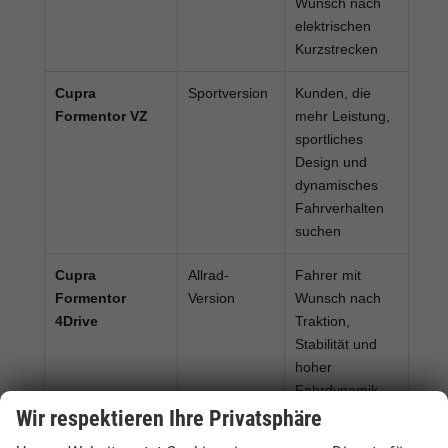
Wunsch nach
elektrischen
Kurzstrecken
Cupra
Sportversion
Kunden, die
Formentor VZ
mehr Leistung,
sportliches
Design und
dynamisches
Fahrverhalten
suchen
Cupra
Allrad-
Fahrer mit
Formentor
Version
Wunsch nach
4Drive
Traktion,
Stabilität und
hoher
Fahrdynamik
Wir respektieren Ihre Privatsphäre
Cupra
Sofort
Käufer, die