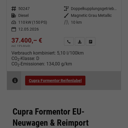
Fahrzeugnr.
50247
Getriebe
Doppelkupplungsgetriebe (DSG)
Kraftstoff
Diesel
Außenfarbe
Magnetic Grau Metallic
Leistung
110 kW (150 PS)
Kilometerstand
10 km
12.05.2026
37.400,– €
Kontakt & Angebot anfordern
PDF-Datei, Fahrzeugexposé d
Fahrzeug merken/Expo
incl. 19% MwSt.
Verbrauch kombiniert:
5,10 l/100km
CO
-Klasse:
D
2
CO
-Emissionen:
134,00 g/km
2
Cupra Formentor Reifenlabel
Cupra Formentor EU-
Neuwagen & Reimport