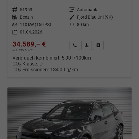
Fahrzeugnr.
51953
Getriebe
Automatik
Kraftstoff
Benzin
Außenfarbe
Fjord Blau Uni (9K)
Leistung
110 kW (150 PS)
Kilometerstand
80 km
01.04.2026
34.589,– €
Kontakt & Angebot anfordern
PDF-Datei, Fahrzeugexposé d
Fahrzeug merken/Expo
incl. 19% MwSt.
Verbrauch kombiniert:
5,90 l/100km
CO
-Klasse:
D
2
CO
-Emissionen:
134,00 g/km
2