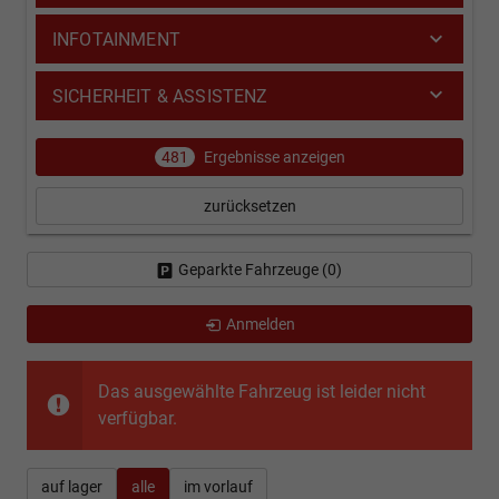
INFOTAINMENT
SICHERHEIT & ASSISTENZ
481
Ergebnisse anzeigen
zurücksetzen
Geparkte Fahrzeuge (
0
)
Anmelden
Das ausgewählte Fahrzeug ist leider nicht
verfügbar.
auf lager
alle
im vorlauf