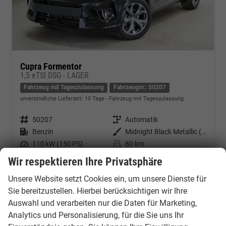
Cupra Formentor
1,5 eTSI DSG - LAGER
Fahrzeug mit Tageszulassung
Fahrzeugnr.: 50207
unverbindliche Lieferzeit:
10 Tage
Fahrzeug mit Tageszulassung
Fahrzeugnr.
50207
Getriebe
Automatik
Kraftstoff
Benzin
Außenfarbe
Midnight Black Metallic (0E)
Leistung
110 kW (150 PS)
Kilometerstand
80 km
01.02.2026
Wir respektieren Ihre Privatsphäre
34.691,– €
Unsere Website setzt Cookies ein, um unsere Dienste für
Kontakt & Angebot anfordern
PDF-Datei, Fahrzeugexposé d
Fahrzeug merken/Expo
incl. 19% MwSt.
Sie bereitzustellen. Hierbei berücksichtigen wir Ihre
Verbrauch kombiniert:
5,90 l/100km
Auswahl und verarbeiten nur die Daten für Marketing,
CO
-Klasse:
D
2
Analytics und Personalisierung, für die Sie uns Ihr
CO
-Emissionen:
133,00 g/km
2