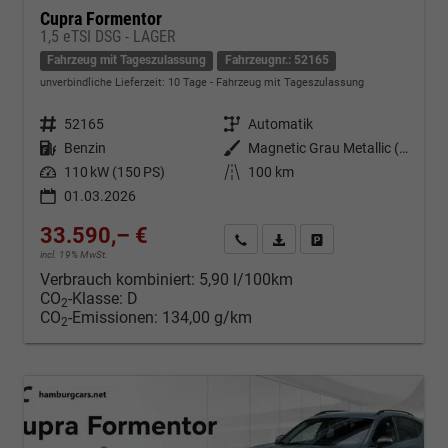
Cupra Formentor
1,5 eTSI DSG - LAGER
Fahrzeug mit Tageszulassung
Fahrzeugnr.: 52165
unverbindliche Lieferzeit:
10 Tage
Fahrzeug mit Tageszulassung
Fahrzeugnr.
52165
Getriebe
Automatik
Kraftstoff
Benzin
Außenfarbe
Magnetic Grau Metallic (S7)
Leistung
110 kW (150 PS)
Kilometerstand
100 km
01.03.2026
33.590,– €
Kontakt & Angebot anfordern
PDF-Datei, Fahrzeugexposé d
Fahrzeug merken/Expo
incl. 19% MwSt.
Verbrauch kombiniert:
5,90 l/100km
CO
-Klasse:
D
2
CO
-Emissionen:
134,00 g/km
2