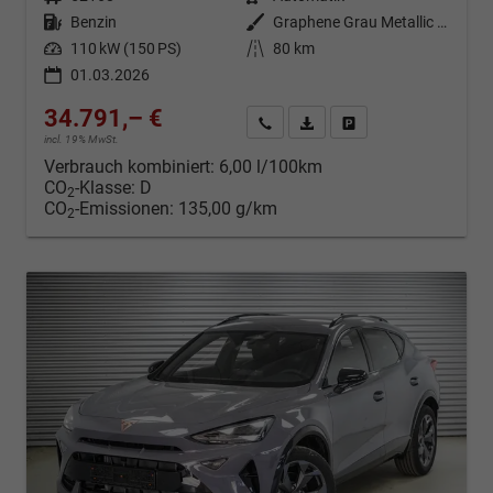
Kraftstoff
Benzin
Außenfarbe
Graphene Grau Metallic (R6)
Leistung
110 kW (150 PS)
Kilometerstand
80 km
01.03.2026
34.791,– €
Kontakt & Angebot anfordern
PDF-Datei, Fahrzeugexposé d
Fahrzeug merken/Expo
incl. 19% MwSt.
Verbrauch kombiniert:
6,00 l/100km
CO
-Klasse:
D
2
CO
-Emissionen:
135,00 g/km
2