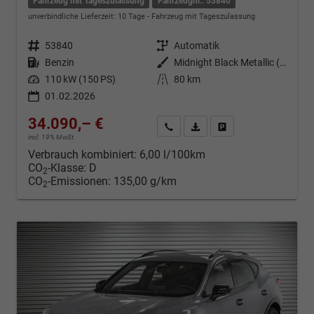
Fahrzeug mit Tageszulassung
Fahrzeugnr.: 53840
unverbindliche Lieferzeit:
10 Tage
Fahrzeug mit Tageszulassung
Fahrzeugnr.
53840
Getriebe
Automatik
Kraftstoff
Benzin
Außenfarbe
Midnight Black Metallic (0E)
Leistung
110 kW (150 PS)
Kilometerstand
80 km
01.02.2026
34.090,– €
Kontakt & Angebot anfordern
PDF-Datei, Fahrzeugexposé d
Fahrzeug merken/Expo
incl. 19% MwSt.
Verbrauch kombiniert:
6,00 l/100km
CO
-Klasse:
D
2
CO
-Emissionen:
135,00 g/km
2