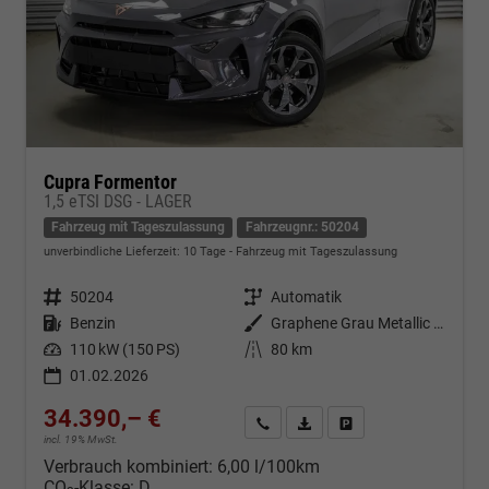
Cupra Formentor
1,5 eTSI DSG - LAGER
Fahrzeug mit Tageszulassung
Fahrzeugnr.: 50204
unverbindliche Lieferzeit:
10 Tage
Fahrzeug mit Tageszulassung
Fahrzeugnr.
50204
Getriebe
Automatik
Kraftstoff
Benzin
Außenfarbe
Graphene Grau Metallic (R6)
Leistung
110 kW (150 PS)
Kilometerstand
80 km
01.02.2026
34.390,– €
Kontakt & Angebot anfordern
PDF-Datei, Fahrzeugexposé d
Fahrzeug merken/Expo
incl. 19% MwSt.
Verbrauch kombiniert:
6,00 l/100km
CO
-Klasse:
D