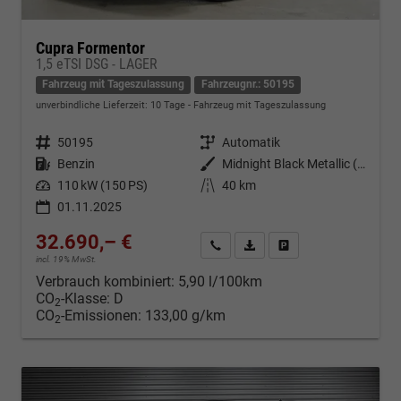
Cupra Formentor
1,5 eTSI DSG - LAGER
Fahrzeug mit Tageszulassung
Fahrzeugnr.: 50195
unverbindliche Lieferzeit:
10 Tage
Fahrzeug mit Tageszulassung
Fahrzeugnr.
50195
Getriebe
Automatik
Kraftstoff
Benzin
Außenfarbe
Midnight Black Metallic (0E)
Leistung
110 kW (150 PS)
Kilometerstand
40 km
01.11.2025
32.690,– €
Kontakt & Angebot anfordern
PDF-Datei, Fahrzeugexposé d
Fahrzeug merken/Expo
incl. 19% MwSt.
Verbrauch kombiniert:
5,90 l/100km
CO
-Klasse:
D
2
CO
-Emissionen:
133,00 g/km
2