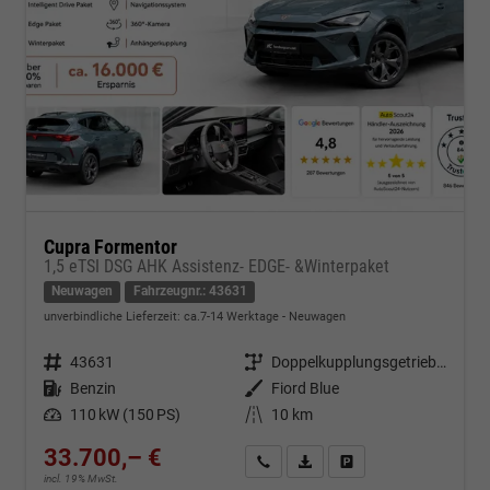
Cupra Formentor
1,5 eTSI DSG AHK Assistenz- EDGE- &Winterpaket
Neuwagen
Fahrzeugnr.: 43631
unverbindliche Lieferzeit: ca.7-14 Werktage
Neuwagen
Fahrzeugnr.
43631
Getriebe
Doppelkupplungsgetriebe (DSG)
Kraftstoff
Benzin
Außenfarbe
Fiord Blue
Leistung
110 kW (150 PS)
Kilometerstand
10 km
33.700,– €
Kontakt & Angebot anfordern
PDF-Datei, Fahrzeugexposé d
Fahrzeug merken/Expo
incl. 19% MwSt.