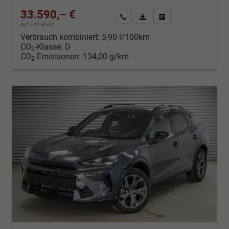
33.590,– €
Kontakt & Angebot anfordern
PDF-Datei, Fahrzeugexposé d
Fahrzeug merken/Expo
incl. 19% MwSt.
Verbrauch kombiniert:
5,90 l/100km
CO
-Klasse:
D
2
CO
-Emissionen:
134,00 g/km
2