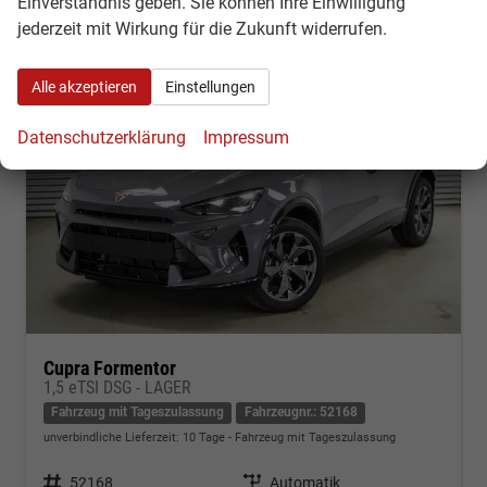
Einverständnis geben. Sie können Ihre Einwilligung
jederzeit mit Wirkung für die Zukunft widerrufen.
Alle akzeptieren
Einstellungen
Datenschutzerklärung
Impressum
Cupra Formentor
1,5 eTSI DSG - LAGER
Fahrzeug mit Tageszulassung
Fahrzeugnr.: 52168
unverbindliche Lieferzeit:
10 Tage
Fahrzeug mit Tageszulassung
Fahrzeugnr.
52168
Getriebe
Automatik