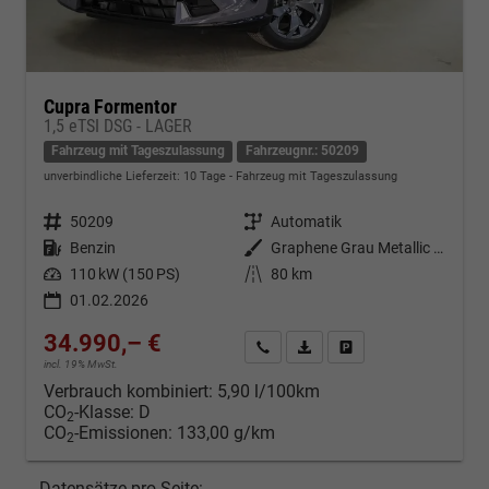
Cupra Formentor
1,5 eTSI DSG - LAGER
Fahrzeug mit Tageszulassung
Fahrzeugnr.: 50209
unverbindliche Lieferzeit:
10 Tage
Fahrzeug mit Tageszulassung
Fahrzeugnr.
50209
Getriebe
Automatik
Kraftstoff
Benzin
Außenfarbe
Graphene Grau Metallic (R6)
Leistung
110 kW (150 PS)
Kilometerstand
80 km
01.02.2026
34.990,– €
Kontakt & Angebot anfordern
PDF-Datei, Fahrzeugexposé d
Fahrzeug merken/Expo
incl. 19% MwSt.
Verbrauch kombiniert:
5,90 l/100km
CO
-Klasse:
D
2
CO
-Emissionen:
133,00 g/km
2
Datensätze pro Seite: