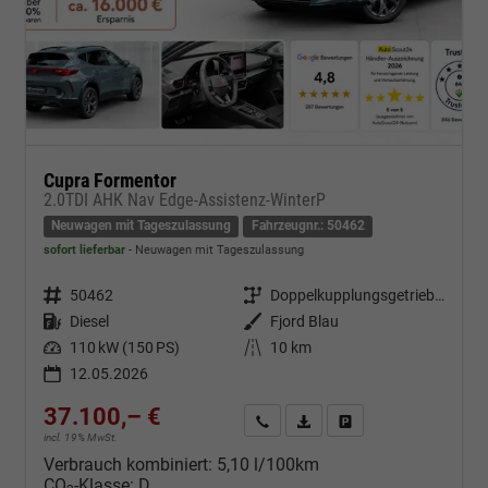
Cupra Formentor
2.0TDI AHK Nav Edge-Assistenz-WinterP
Neuwagen mit Tageszulassung
Fahrzeugnr.: 50462
sofort lieferbar
Neuwagen mit Tageszulassung
Fahrzeugnr.
50462
Getriebe
Doppelkupplungsgetriebe (DSG)
Kraftstoff
Diesel
Außenfarbe
Fjord Blau
Leistung
110 kW (150 PS)
Kilometerstand
10 km
12.05.2026
37.100,– €
Kontakt & Angebot anfordern
PDF-Datei, Fahrzeugexposé d
Fahrzeug merken/Expo
incl. 19% MwSt.
Verbrauch kombiniert:
5,10 l/100km
CO
-Klasse:
D