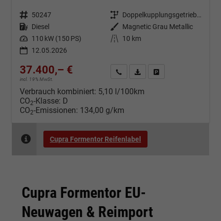
Fahrzeugnr.
50247
Getriebe
Doppelkupplungsgetriebe (DSG)
Kraftstoff
Diesel
Außenfarbe
Magnetic Grau Metallic
Leistung
110 kW (150 PS)
Kilometerstand
10 km
12.05.2026
37.400,– €
Kontakt & Angebot anfordern
PDF-Datei, Fahrzeugexposé d
Fahrzeug merken/Expo
incl. 19% MwSt.
Verbrauch kombiniert:
5,10 l/100km
CO
-Klasse:
D
2
CO
-Emissionen:
134,00 g/km
2
Cupra Formentor Reifenlabel
Cupra Formentor EU-
Neuwagen & Reimport