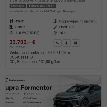
1,5 eTSI DSG AHK Assistenz- EDGE- &Winterpaket
Neuwagen
Fahrzeugnr.: 43631
unverbindliche Lieferzeit: ca.7-14 Werktage
Neuwagen
Fahrzeugnr.
43631
Getriebe
Doppelkupplungsgetriebe (DSG)
Kraftstoff
Benzin
Außenfarbe
Fiord Blue
Leistung
110 kW (150 PS)
Kilometerstand
10 km
33.700,– €
Kontakt & Angebot anfordern
PDF-Datei, Fahrzeugexposé d
Fahrzeug merken/Expo
incl. 19% MwSt.
Verbrauch kombiniert:
5,80 l/100km
CO
-Klasse:
D
2
CO
-Emissionen:
131,00 g/km
2