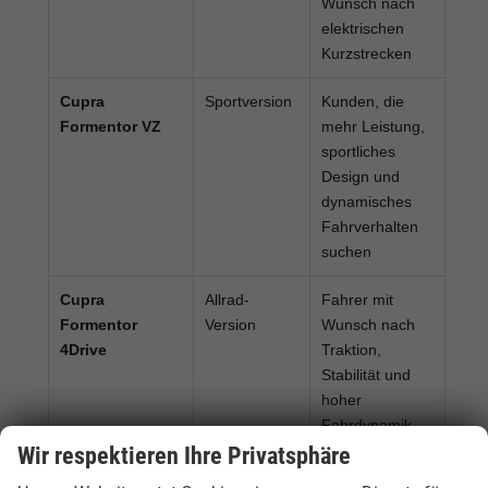
Wunsch nach
elektrischen
Kurzstrecken
Cupra
Sportversion
Kunden, die
Formentor VZ
mehr Leistung,
sportliches
Design und
dynamisches
Fahrverhalten
suchen
Cupra
Allrad-
Fahrer mit
Formentor
Version
Wunsch nach
4Drive
Traktion,
Stabilität und
hoher
Fahrdynamik
Wir respektieren Ihre Privatsphäre
Cupra
Sofort
Käufer, die