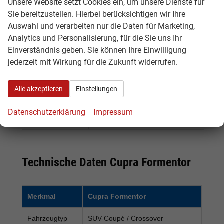
Unsere Website setzt Cookies ein, um unsere Dienste für
Formentor
verfügbar
schnell ein
Sie bereitzustellen. Hierbei berücksichtigen wir Ihre
Tageszulassung
attraktives
Auswahl und verarbeiten nur die Daten für Marketing,
Angebot mit
Analytics und Personalisierung, für die Sie uns Ihr
Rabatt suchen
Einverständnis geben. Sie können Ihre Einwilligung
Cupra
Neuwagen
Käufer, die sich
jederzeit mit Wirkung für die Zukunft widerrufen.
Formentor
im Zulauf
ein kommendes
Vorlauffahrzeug
Fahrzeug
Alle akzeptieren
Einstellungen
frühzeitig
sichern
Datenschutzerklärung
Impressum
möchten
Technische Daten Cupra Formentor
Merkmal
Cupra Formentor
Fahrzeugtyp
SUV-Coupé / Crossover