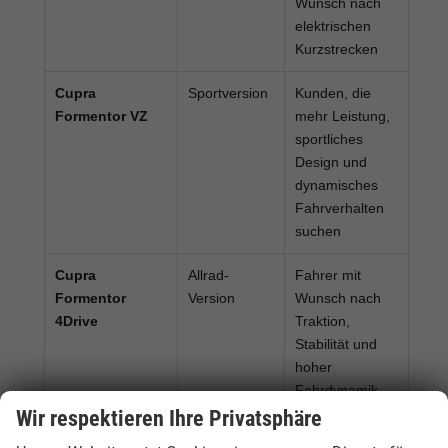
Wunsch nach
elektrischen
Kurzstrecken
Cupra
Sportversion
Kunden, die
Formentor VZ
mehr Leistung,
sportliches
Design und
dynamisches
Fahrverhalten
suchen
Cupra
Allrad-
Fahrer mit
Formentor
Version
Wunsch nach
4Drive
Traktion,
Stabilität und
hoher
Fahrdynamik
Wir respektieren Ihre Privatsphäre
Cupra
Sofort
Käufer, die