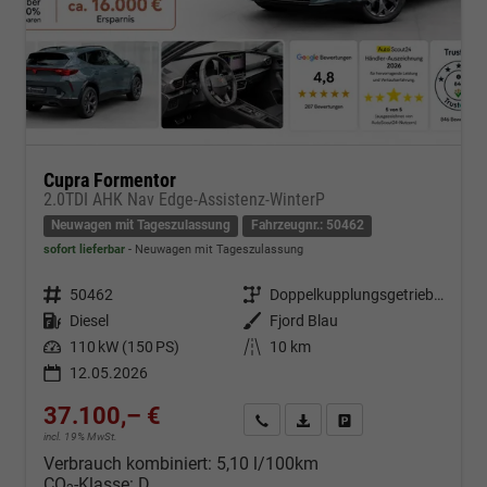
Cupra Formentor
2.0TDI AHK Nav Edge-Assistenz-WinterP
Neuwagen mit Tageszulassung
Fahrzeugnr.: 50462
sofort lieferbar
Neuwagen mit Tageszulassung
Fahrzeugnr.
50462
Getriebe
Doppelkupplungsgetriebe (DSG)
Kraftstoff
Diesel
Außenfarbe
Fjord Blau
Leistung
110 kW (150 PS)
Kilometerstand
10 km
12.05.2026
37.100,– €
Kontakt & Angebot anfordern
PDF-Datei, Fahrzeugexposé d
Fahrzeug merken/Expo
incl. 19% MwSt.
Verbrauch kombiniert:
5,10 l/100km
CO
-Klasse:
D