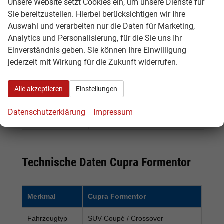
Unsere Website setzt Cookies ein, um unsere Dienste für
Formentor
verfügbar
schnell ein
Sie bereitzustellen. Hierbei berücksichtigen wir Ihre
Tageszulassung
attraktives
Auswahl und verarbeiten nur die Daten für Marketing,
Angebot mit
Analytics und Personalisierung, für die Sie uns Ihr
Rabatt suchen
Einverständnis geben. Sie können Ihre Einwilligung
Cupra
Neuwagen
Käufer, die sich
jederzeit mit Wirkung für die Zukunft widerrufen.
Formentor
im Zulauf
ein kommendes
Vorlauffahrzeug
Fahrzeug
Alle akzeptieren
Einstellungen
frühzeitig
sichern
Datenschutzerklärung
Impressum
möchten
Technische Daten Cupra Formentor
Merkmal
Cupra Formentor
Fahrzeugtyp
SUV-Coupé / Crossover