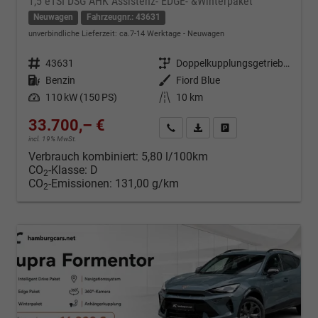
1,5 eTSI DSG AHK Assistenz- EDGE- &Winterpaket
Neuwagen
Fahrzeugnr.: 43631
unverbindliche Lieferzeit: ca.7-14 Werktage
Neuwagen
Fahrzeugnr.
43631
Getriebe
Doppelkupplungsgetriebe (DSG)
Kraftstoff
Benzin
Außenfarbe
Fiord Blue
Leistung
110 kW (150 PS)
Kilometerstand
10 km
33.700,– €
Kontakt & Angebot anfordern
PDF-Datei, Fahrzeugexposé d
Fahrzeug merken/Expo
incl. 19% MwSt.
Verbrauch kombiniert:
5,80 l/100km
CO
-Klasse:
D
2
CO
-Emissionen:
131,00 g/km
2