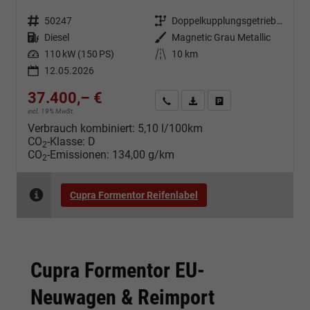
Fahrzeugnr.
50247
Getriebe
Doppelkupplungsgetriebe (DSG)
Kraftstoff
Diesel
Außenfarbe
Magnetic Grau Metallic
Leistung
110 kW (150 PS)
Kilometerstand
10 km
12.05.2026
37.400,– €
Kontakt & Angebot anfordern
PDF-Datei, Fahrzeugexposé d
Fahrzeug merken/Expo
incl. 19% MwSt.
Verbrauch kombiniert:
5,10 l/100km
CO
-Klasse:
D
2
CO
-Emissionen:
134,00 g/km
2
Cupra Formentor Reifenlabel
Cupra Formentor EU-
Neuwagen & Reimport