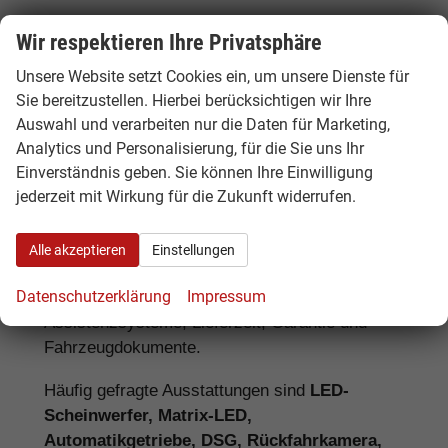
Wir respektieren Ihre Privatsphäre
Ausstattung, Lieferzeit und
Unsere Website setzt Cookies ein, um unsere Dienste für
Unterschiede bei Cupra EU-
Sie bereitzustellen. Hierbei berücksichtigen wir Ihre
Neuwagen
Auswahl und verarbeiten nur die Daten für Marketing,
Analytics und Personalisierung, für die Sie uns Ihr
Bei einem Cupra EU-Neuwagen kann die
Einverständnis geben. Sie können Ihre Einwilligung
jederzeit mit Wirkung für die Zukunft widerrufen.
Serienausstattung je nach Herkunftsland vom
deutschen Modell abweichen. Deshalb lohnt
sich ein genauer Vergleich. Hamburgcars achtet
Alle akzeptieren
Einstellungen
für Sie auf wichtige Details wie Motorisierung,
Datenschutzerklärung
Impressum
Batteriegröße, Ausstattungslinie,
Assistenzsysteme, Lieferzeit, Garantie und
Fahrzeugdokumente.
Häufig gefragte Ausstattungen sind
LED-
Scheinwerfer, Matrix-LED,
Automatikgetriebe, DSG, Rückfahrkamera,