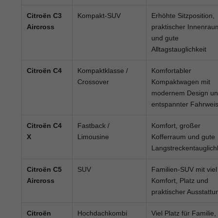
Citroën C3
Kompakt-SUV
Erhöhte Sitzposition,
Aircross
praktischer Innenrau
und gute
Alltagstauglichkeit
Citroën C4
Kompaktklasse /
Komfortabler
Crossover
Kompaktwagen mit
modernem Design u
entspannter Fahrwei
Citroën C4
Fastback /
Komfort, großer
X
Limousine
Kofferraum und gute
Langstreckentauglich
Citroën C5
SUV
Familien-SUV mit viel
Aircross
Komfort, Platz und
praktischer Ausstattu
Citroën
Hochdachkombi
Viel Platz für Familie,