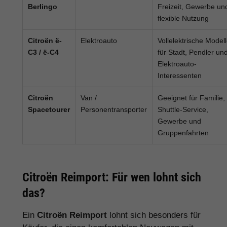
Berlingo
Freizeit, Gewerbe un
flexible Nutzung
Citroën ë-
Elektroauto
Vollelektrische Model
C3 / ë-C4
für Stadt, Pendler un
Elektroauto-
Interessenten
Citroën
Van /
Geeignet für Familie,
Spacetourer
Personentransporter
Shuttle-Service,
Gewerbe und
Gruppenfahrten
Citroën Reimport: Für wen lohnt sich
das?
Ein
Citroën Reimport
lohnt sich besonders für