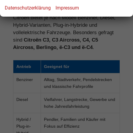
Elektro
Datenschutzerklärung
Impressum
Citroën bietet je nach Modell Benziner, Diesel,
Hybrid-Varianten, Plug-in-Hybride und
vollelektrische Fahrzeuge. Besonders gefragt
sind
Citroën C3, C3 Aircross, C4, C5
Aircross, Berlingo, ë-C3 und ë-C4
.
Antrieb
Geeignet für
Benziner
Alltag, Stadtverkehr, Pendelstrecken
und klassische Fahrprofile
Diesel
Vielfahrer, Langstrecke, Gewerbe und
hohe Jahresfahrleistung
Hybrid /
Pendler, Familien und Käufer mit
Plug-in-
Fokus auf Effizienz
Hybrid