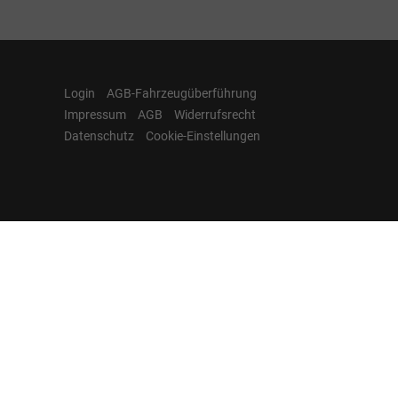
Login
AGB-Fahrzeugüberführung
Impressum
AGB
Widerrufsrecht
Datenschutz
Cookie-Einstellungen
Hamburgcars auf
Facebook, Instagram,
YouTube & WhatsApp
Folgen Sie Hamburgcars auf Social
Media und entdecken Sie aktuelle EU-