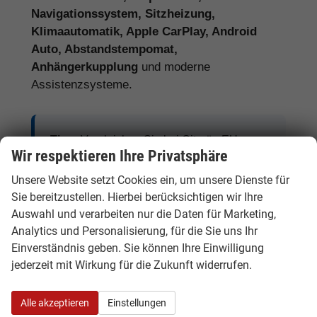
Navigationssystem, Sitzheizung,
Klimaautomatik, Apple CarPlay, Android
Auto, Abstandstempomat,
Anhängerkupplung
und moderne
Assistenzsysteme.
Tipp:
Vergleichen Sie bei Citroën EU-
Wir respektieren Ihre Privatsphäre
Neuwagen nicht nur den Kaufpreis,
sondern auch Ausstattung, Lieferzeit,
Unsere Website setzt Cookies ein, um unsere Dienste für
Sie bereitzustellen. Hierbei berücksichtigen wir Ihre
Garantieumfang und mögliche
Auswahl und verarbeiten nur die Daten für Marketing,
Zusatzkosten. So erkennen Sie den
Analytics und Personalisierung, für die Sie uns Ihr
tatsächlichen Preisvorteil.
Einverständnis geben. Sie können Ihre Einwilligung
jederzeit mit Wirkung für die Zukunft widerrufen.
Citroën Benziner, Diesel, Hybrid und
Alle akzeptieren
Einstellungen