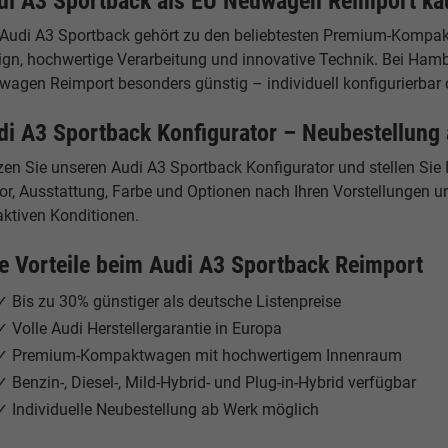
di A3 Sportback als EU Neuwagen Reimport ka
 Audi A3 Sportback gehört zu den beliebtesten Premium-Kompa
ign, hochwertige Verarbeitung und innovative Technik. Bei Hamb
wagen Reimport besonders günstig – individuell konfigurierbar 
di A3 Sportback Konfigurator – Neubestellung
zen Sie unseren Audi A3 Sportback Konfigurator und stellen Si
r, Ausstattung, Farbe und Optionen nach Ihren Vorstellungen un
aktiven Konditionen.
re Vorteile beim Audi A3 Sportback Reimport
✓ Bis zu 30% günstiger als deutsche Listenpreise
✓ Volle Audi Herstellergarantie in Europa
✓ Premium-Kompaktwagen mit hochwertigem Innenraum
✓ Benzin-, Diesel-, Mild-Hybrid- und Plug-in-Hybrid verfügbar
✓ Individuelle Neubestellung ab Werk möglich