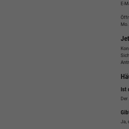
E-M
Öff
Mo. 
Je
Konf
Sic
Antr
Hä
Ist
Der
Gib
Ja, 