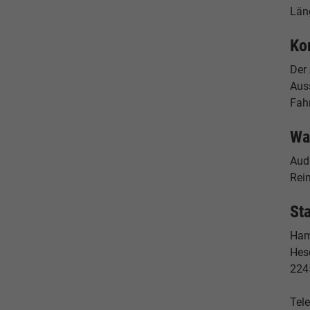
Län
Ko
Der
Aus
Fah
Wa
Aud
Reim
St
Ham
Hes
224
Tele