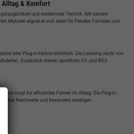
Alltag & Komfort
tagstauglichkeit und modernster Technik. Mit seinem
en Motoren eignet er sich ideal für Pendler, Familien und
ybrid oder Plug-in-Hybrid erhältlich. Die Leistung reicht von
Modellen. Zusätzlich stehen sportliche S3- und RS3-
und sorgt für effizientes Fahren im Alltag. Die Plug-in-
it hoher Reichweite und besonders niedrigen