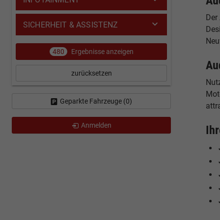
Au
Der
SICHERHEIT & ASSISTENZ
Des
Neu
480
Ergebnisse anzeigen
Au
zurücksetzen
Nut
Moto
Geparkte Fahrzeuge (
0
)
attr
Anmelden
Ih