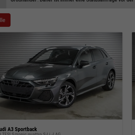
lle
udi A3 Sportback
 TFSI S-tronic quattro S-Li -LAG.