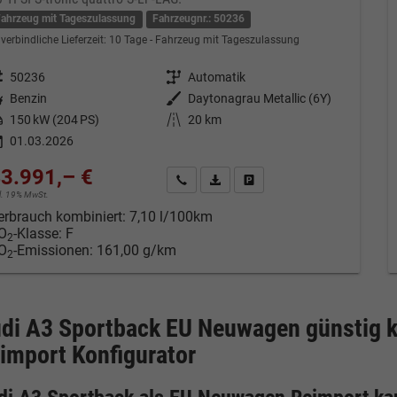
Fahrzeug mit Tageszulassung
Fahrzeugnr.: 50236
verbindliche Lieferzeit:
10 Tage
Fahrzeug mit Tageszulassung
eugnr.
50236
Getriebe
Automatik
tstoff
Benzin
Außenfarbe
Daytonagrau Metallic (6Y)
tung
150 kW (204 PS)
Kilometerstand
20 km
01.03.2026
3.991,– €
Kontakt & Angebot anfordern
PDF-Datei, Fahrzeugexposé drucken
Fahrzeug merken/Expose dru
cl. 19% MwSt.
erbrauch kombiniert:
7,10 l/100km
O
-Klasse:
F
2
O
-Emissionen:
161,00 g/km
2
di A3 Sportback EU Neuwagen günstig 
import Konfigurator