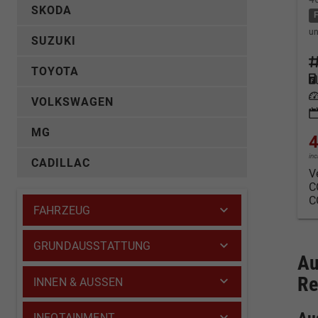
SKODA
un
SUZUKI
Fahrz
TOYOTA
Kraf
Leis
VOLKSWAGEN
MG
4
in
CADILLAC
V
C
C
FAHRZEUG
GRUNDAUSSTATTUNG
Au
Re
INNEN & AUSSEN
INFOTAINMENT