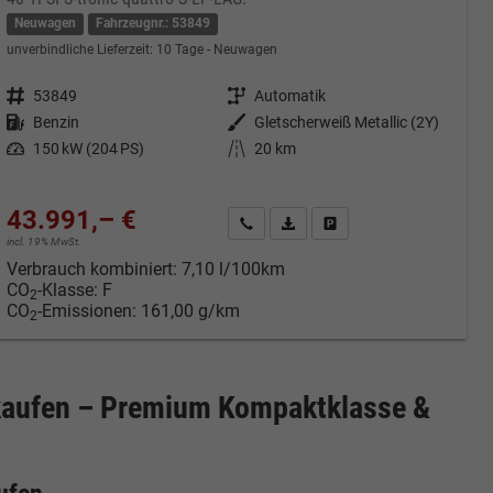
Neuwagen
Fahrzeugnr.: 53849
unverbindliche Lieferzeit:
10 Tage
Neuwagen
Fahrzeugnr.
53849
Getriebe
Automatik
Kraftstoff
Benzin
Außenfarbe
Gletscherweiß Metallic (2Y)
Leistung
150 kW (204 PS)
Kilometerstand
20 km
43.991,– €
cken
Kontakt & Angebot anfordern
PDF-Datei, Fahrzeugexposé druc
Fahrzeug merken/Expose 
incl. 19% MwSt.
Verbrauch kombiniert:
7,10 l/100km
CO
-Klasse:
F
2
CO
-Emissionen:
161,00 g/km
2
kaufen – Premium Kompaktklasse &