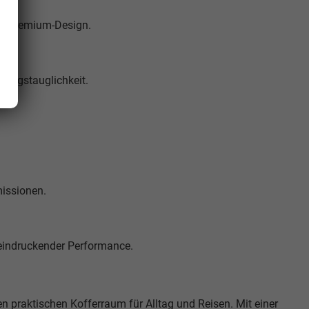
em Premium-Design.
lltagstauglichkeit.
missionen.
eeindruckender Performance.
en praktischen Kofferraum für Alltag und Reisen. Mit einer