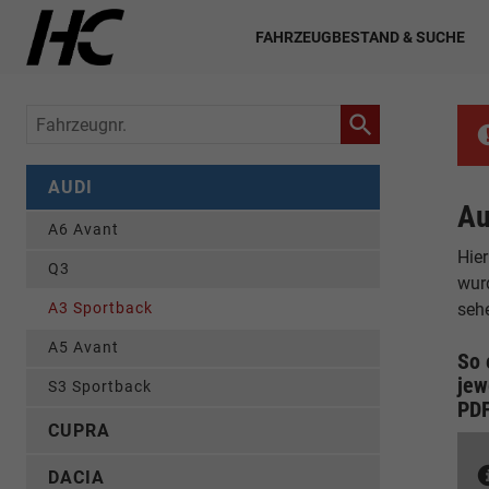
FAHRZEUGBESTAND & SUCHE
Fahrzeugnr.
AUDI
Au
A6 Avant
Hier
Q3
wur
A3 Sportback
seh
A5 Avant
So 
jew
S3 Sportback
PD
CUPRA
DACIA