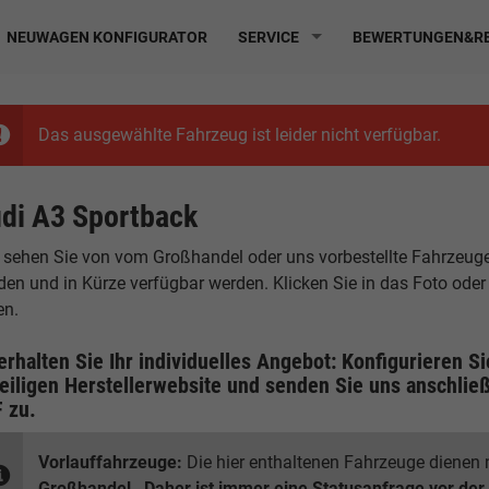
NEUWAGEN KONFIGURATOR
SERVICE
BEWERTUNGEN&RE
Das ausgewählte Fahrzeug ist leider nicht verfügbar.
di A3 Sportback
 sehen Sie von vom Großhandel oder uns vorbestellte Fahrzeuge, d
den und in Kürze verfügbar werden. Klicken Sie in das Foto ode
en.
erhalten Sie Ihr individuelles Angebot: Konfigurieren S
eiligen
Herstellerwebsite
und senden Sie uns anschließ
F
zu.
Vorlauffahrzeuge:
Die hier enthaltenen Fahrzeuge dienen n
Großhandel
.
Daher ist immer eine Statusanfrage vor der