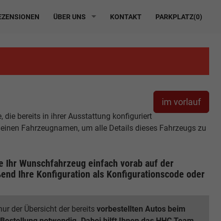
ZENSIONEN
ÜBER UNS
KONTAKT
PARKPLATZ(
0
)
im vorlauf
ie bereits in ihrer Ausstattung konfiguriert
r einen Fahrzeugnamen, um alle Details dieses Fahrzeugs zu
ie Ihr Wunschfahrzeug einfach vorab auf der
end Ihre Konfiguration
als Konfigurationscode oder
ur der Übersicht der bereits
vorbestellten Autos beim
 Bestellung notwendig. Dabei hilft Ihnen das HHC Team.