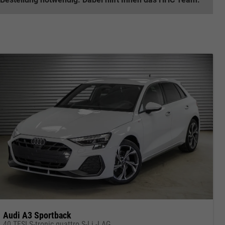
Audi A3 Sportback
40 TFSI S-tronic quattro S-Li -LAG.