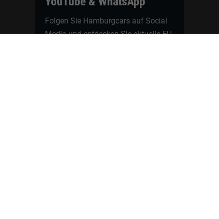
YouTube & WhatsApp
Folgen Sie Hamburgcars auf Social
Media und entdecken Sie aktuelle EU-
Neuwagen, Reimport Fahrzeuge,
Lagerfahrzeuge, Werkbestellungen,
Elektroautos, Hybridfahrzeuge,
Fahrzeugvorstellungen,
Kundenfahrzeuge, Bewertungen und
neue Angebote rund um VW, Skoda,
Toyota, Nissan, Renault, Dacia,
CUPRA und viele weitere Marken.
Startseite
Fahrzeuge finden
Neuwagen Konfigurator
Reimport
Ratgeber
Finanzierung
Kontakt
Hamburgcars GmbH · Heselstücken 19 ·