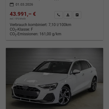
01.03.2026
43.991,– €
Kontakt & Angebot anfordern
PDF-Datei, Fahrzeugexposé d
Fahrzeug merken/Expo
incl. 19% MwSt.
Verbrauch kombiniert:
7,10 l/100km
CO
-Klasse:
F
2
CO
-Emissionen:
161,00 g/km
2