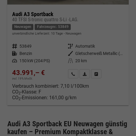
Audi A3 Sportback
40 TFSI S-tronic quattro S-Li -LAG.
Neuwagen
Fahrzeugnr.: 53849
unverbindliche Lieferzeit:
10 Tage
Neuwagen
Fahrzeugnr.
53849
Getriebe
Automatik
Kraftstoff
Benzin
Außenfarbe
Gletscherweiß Metallic (2Y)
Leistung
150 kW (204 PS)
Kilometerstand
20 km
43.991,– €
Kontakt & Angebot anfordern
PDF-Datei, Fahrzeugexposé d
Fahrzeug merken/Expo
incl. 19% MwSt.
Verbrauch kombiniert:
7,10 l/100km
CO
-Klasse:
F
2
CO
-Emissionen:
161,00 g/km
2
Audi A3 Sportback EU Neuwagen günstig
kaufen – Premium Kompaktklasse &