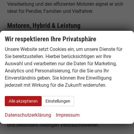
Verarbeitung und den effizienten Motoren eignet er sich
ideal für Pendler, Familien und Vielfahrer.
Motoren, Hybrid & Leistung
Der Audi A3 Sportback ist je nach Modell als Benziner,
Wir respektieren Ihre Privatsphäre
Diesel, Mild-Hybrid oder Plug-in-Hybrid erhältlich. Die
Unsere Website setzt Cookies ein, um unsere Dienste für
Leistung reicht von etwa 116 PS bis zu 272 PS bei den
Sie bereitzustellen. Hierbei berücksichtigen wir Ihre
leistungsstarken Plug-in-Hybrid-Modellen. Zusätzlich
Auswahl und verarbeiten nur die Daten für Marketing,
stehen sportliche S3- und RS3-Versionen mit deutlich
Analytics und Personalisierung, für die Sie uns Ihr
höherer Leistung zur Verfügung.
Einverständnis geben. Sie können Ihre Einwilligung
jederzeit mit Wirkung für die Zukunft widerrufen.
Verbrauch & Effizienz
Moderne Mild-Hybrid-Technologie unterstützt den
Alle akzeptieren
Einstellungen
Kraftstoffverbrauch und sorgt für effizientes Fahren im
Alltag. Die Plug-in-Hybrid-Varianten ermöglichen
Datenschutzerklärung
Impressum
zusätzlich rein elektrisches Fahren mit hoher Reichweite
und besonders niedrigen Verbrauchswerten.