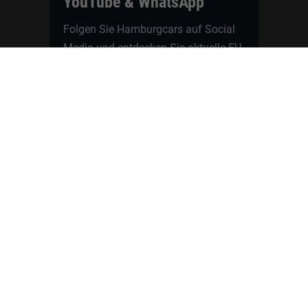
YouTube & WhatsApp
Folgen Sie Hamburgcars auf Social
Media und entdecken Sie aktuelle EU-
Neuwagen, Reimport Fahrzeuge,
Lagerfahrzeuge, Werkbestellungen,
Elektroautos, Hybridfahrzeuge,
Fahrzeugvorstellungen,
Kundenfahrzeuge, Bewertungen und
neue Angebote rund um VW, Skoda,
Toyota, Nissan, Renault, Dacia,
CUPRA und viele weitere Marken.
Startseite
Fahrzeuge finden
Neuwagen Konfigurator
Reimport
Ratgeber
Finanzierung
Kontakt
Hamburgcars GmbH · Heselstücken 19 ·