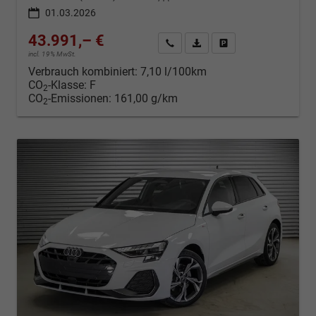
01.03.2026
43.991,– €
Kontakt & Angebot anfordern
PDF-Datei, Fahrzeugexposé d
Fahrzeug merken/Expo
incl. 19% MwSt.
Verbrauch kombiniert:
7,10 l/100km
CO
-Klasse:
F
2
CO
-Emissionen:
161,00 g/km
2