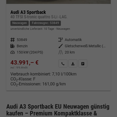
Audi A3 Sportback
40 TFSI S-tronic quattro S-Li -LAG.
Neuwagen
Fahrzeugnr.: 53849
unverbindliche Lieferzeit:
10 Tage
Neuwagen
Fahrzeugnr.
53849
Getriebe
Automatik
Kraftstoff
Benzin
Außenfarbe
Gletscherweiß Metallic (2Y)
Leistung
150 kW (204 PS)
Kilometerstand
20 km
43.991,– €
Kontakt & Angebot anfordern
PDF-Datei, Fahrzeugexposé d
Fahrzeug merken/Expo
incl. 19% MwSt.
Verbrauch kombiniert:
7,10 l/100km
CO
-Klasse:
F
2
CO
-Emissionen:
161,00 g/km
2
Audi A3 Sportback EU Neuwagen günstig
kaufen – Premium Kompaktklasse &