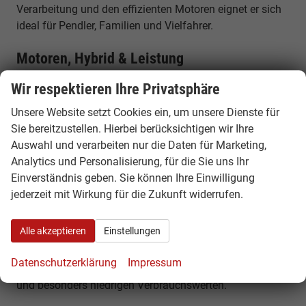
Verarbeitung und den effizienten Motoren eignet er sich
ideal für Pendler, Familien und Vielfahrer.
Motoren, Hybrid & Leistung
Der Audi A3 Sportback ist je nach Modell als Benziner,
Wir respektieren Ihre Privatsphäre
Diesel, Mild-Hybrid oder Plug-in-Hybrid erhältlich. Die
Unsere Website setzt Cookies ein, um unsere Dienste für
Leistung reicht von etwa 116 PS bis zu 272 PS bei den
Sie bereitzustellen. Hierbei berücksichtigen wir Ihre
leistungsstarken Plug-in-Hybrid-Modellen. Zusätzlich
Auswahl und verarbeiten nur die Daten für Marketing,
stehen sportliche S3- und RS3-Versionen mit deutlich
Analytics und Personalisierung, für die Sie uns Ihr
höherer Leistung zur Verfügung.
Einverständnis geben. Sie können Ihre Einwilligung
jederzeit mit Wirkung für die Zukunft widerrufen.
Verbrauch & Effizienz
Moderne Mild-Hybrid-Technologie unterstützt den
Alle akzeptieren
Einstellungen
Kraftstoffverbrauch und sorgt für effizientes Fahren im
Alltag. Die Plug-in-Hybrid-Varianten ermöglichen
Datenschutzerklärung
Impressum
zusätzlich rein elektrisches Fahren mit hoher Reichweite
und besonders niedrigen Verbrauchswerten.