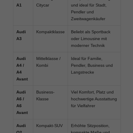
A1
Citycar
und ideal für Stadt,
Pendler und
Zweitwagenkäufer
Audi
Kompaktklasse
Beliebt als Sportback
A3
oder Limousine mit
moderner Technik
Audi
Mittelklasse /
Ideal für Familie,
A4 /
Kombi
Pendler, Business und
A4
Langstrecke
Avant
Audi
Business-
Viel Komfort, Platz und
A6 /
Klasse
hochwertige Ausstattung
A6
für Vielfahrer
Avant
Audi
Kompakt-SUV
Erhöhte Sitzposition,
Q2
kompakte Maße und