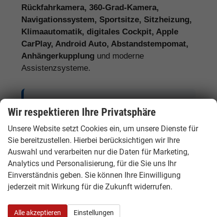
Rückfahrkamera, 360-Grad-Kamera,
Navigationssystem, Sportsitze, Sitzheizung,
Klimaautomatik, digitales Cockpit, Apple
CarPlay, Android Auto, Abstandstempomat,
Anhängerkupplung
und moderne
Assistenzsysteme.
Tipp:
Vergleichen Sie bei Audi EU-
Wir respektieren Ihre Privatsphäre
Neuwagen nicht nur den Kaufpreis,
Unsere Website setzt Cookies ein, um unsere Dienste für
sondern auch Ausstattung, Lieferzeit,
Sie bereitzustellen. Hierbei berücksichtigen wir Ihre
Garantieumfang und mögliche
Auswahl und verarbeiten nur die Daten für Marketing,
Zusatzkosten. So erkennen Sie den
Analytics und Personalisierung, für die Sie uns Ihr
tatsächlichen Preisvorteil.
Einverständnis geben. Sie können Ihre Einwilligung
jederzeit mit Wirkung für die Zukunft widerrufen.
Alle akzeptieren
Einstellungen