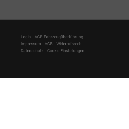
Login
AGB-Fahrzeugüberführung
Impressum
AGB
Widerrufsrecht
Datenschutz
Cookie-Einstellungen
Hamburgcars auf
Facebook, Instagram,
YouTube & WhatsApp
Folgen Sie Hamburgcars auf Social