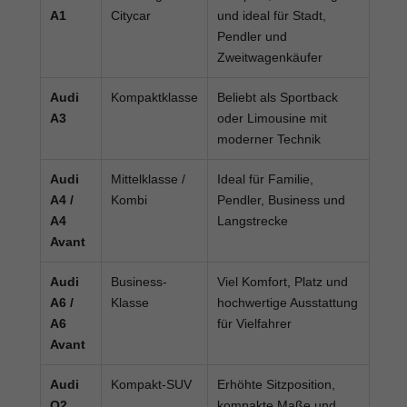
A1
Citycar
und ideal für Stadt,
Pendler und
Zweitwagenkäufer
Audi
Kompaktklasse
Beliebt als Sportback
A3
oder Limousine mit
moderner Technik
Audi
Mittelklasse /
Ideal für Familie,
A4 /
Kombi
Pendler, Business und
A4
Langstrecke
Avant
Audi
Business-
Viel Komfort, Platz und
A6 /
Klasse
hochwertige Ausstattung
A6
für Vielfahrer
Avant
Audi
Kompakt-SUV
Erhöhte Sitzposition,
Q2
kompakte Maße und