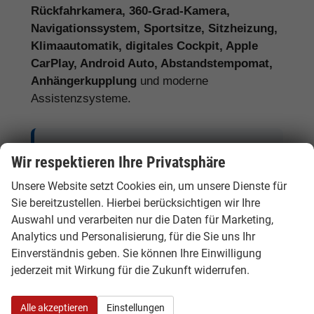
Rückfahrkamera, 360-Grad-Kamera,
Navigationssystem, Sportsitze, Sitzheizung,
Klimaautomatik, digitales Cockpit, Apple
CarPlay, Android Auto, Abstandstempomat,
Anhängerkupplung
und moderne
Assistenzsysteme.
Tipp:
Vergleichen Sie bei Audi EU-
Wir respektieren Ihre Privatsphäre
Neuwagen nicht nur den Kaufpreis,
Unsere Website setzt Cookies ein, um unsere Dienste für
sondern auch Ausstattung, Lieferzeit,
Sie bereitzustellen. Hierbei berücksichtigen wir Ihre
Garantieumfang und mögliche
Auswahl und verarbeiten nur die Daten für Marketing,
Zusatzkosten. So erkennen Sie den
Analytics und Personalisierung, für die Sie uns Ihr
tatsächlichen Preisvorteil.
Einverständnis geben. Sie können Ihre Einwilligung
jederzeit mit Wirkung für die Zukunft widerrufen.
Alle akzeptieren
Einstellungen