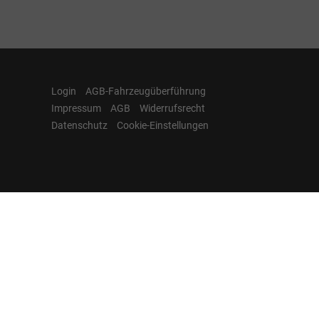
Login
AGB-Fahrzeugüberführung
Impressum
AGB
Widerrufsrecht
Datenschutz
Cookie-Einstellungen
Hamburgcars auf
Facebook, Instagram,
YouTube & WhatsApp
Folgen Sie Hamburgcars auf Social