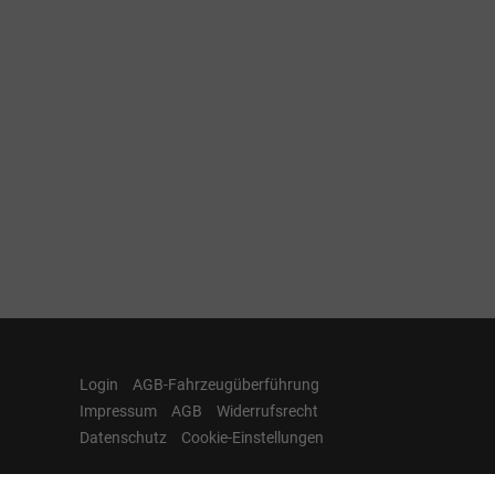
Login
AGB-Fahrzeugüberführung
Impressum
AGB
Widerrufsrecht
Datenschutz
Cookie-Einstellungen