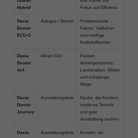
Duster
und Käufer mit
Hybrid
Fokus auf Effizienz
Dacia
Autogas / Benzin
Preisbewusste
Duster
Fahrer, Vielfahrer
ECO-G
und niedrige
Kraftstoffkosten
Dacia
Allrad-SUV
Freizeit,
Duster
Anhängerbetrieb,
4x4
Landstraßen, Winter
und schwierige
Wege
Dacia
Ausstattungslinie
Käufer, die Komfort,
Duster
moderne Technik
Journey
und gute
Ausstattung suchen
Dacia
Ausstattungslinie
Kunden, die