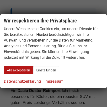
Tipp:
Beim Dacia Duster lohnt sich der
Wir respektieren Ihre Privatsphäre
Vergleich zwischen TCe, Hybrid, ECO-G,
Unsere Website setzt Cookies ein, um unsere Dienste für
4x4, Tageszulassung und EU-Neuwagen.
Sie bereitzustellen. Hierbei berücksichtigen wir Ihre
Je nach Fahrprofil, Lieferzeit und
Auswahl und verarbeiten nur die Daten für Marketing,
Ausstattung kann eine andere Variante die
Analytics und Personalisierung, für die Sie uns Ihr
bessere Wahl sein.
Einverständnis geben. Sie können Ihre Einwilligung
jederzeit mit Wirkung für die Zukunft widerrufen.
Alle akzeptieren
Einstellungen
Dacia Duster Reimport: Für wen lohnt
sich das?
Datenschutzerklärung
Impressum
Ein
Dacia Duster Reimport
lohnt sich
besonders für Käufer, die ein robustes SUV mit
gutem Preis-Leistungs-Verhältnis suchen.