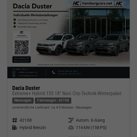
Dacia Duster
Extreme+ Hybrid 155 18" Navi City-Technik-Winterpaket
Neuwagen
Fahrzeugnr.: 42108
unverbindliche Lieferzeit: ca 4-5 Monate
Neuwagen
Fahrzeugnr.
42108
Getriebe
Autom. 6-Gang
Kraftstoff
Hybrid Benzin
Leistung
116 kW (158 PS)