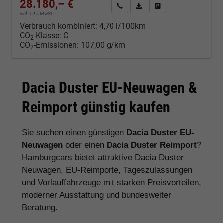
28.180,– €
Kontakt & Angebot anfordern
PDF-Datei, Fahrzeugexposé d
Fahrzeug merken/Expo
incl. 19% MwSt.
Verbrauch kombiniert:
4,70 l/100km
CO
-Klasse:
C
2
CO
-Emissionen:
107,00 g/km
2
Dacia Duster EU-Neuwagen &
Reimport günstig kaufen
Sie suchen einen günstigen
Dacia Duster EU-
Neuwagen
oder einen
Dacia Duster Reimport
?
Hamburgcars bietet attraktive Dacia Duster
Neuwagen, EU-Reimporte, Tageszulassungen
und Vorlauffahrzeuge mit starken Preisvorteilen,
moderner Ausstattung und bundesweiter
Beratung.