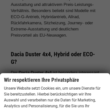
Ausstattung und attraktivem Preis-Leistungs-
Verhältnis. Besonders beliebt sind Modelle mit
ECO-G-Antrieb, Hybridantrieb, Allrad,
Rückfahrkamera, Sitzheizung, Journey- oder
Extreme-Ausstattung und deutlichem
Preisvorteil als EU-Neuwagen.
Dacia Duster 4x4, Hybrid oder ECO-
G?
Der
Dacia Duster 4x4
ist besonders interessant
für Käufer, die mehr Traktion für Winter,
Wir respektieren Ihre Privatsphäre
Landstraßen, Freizeit oder schwierige Wege
Unsere Website setzt Cookies ein, um unsere Dienste für
wünschen. Der
Dacia Duster Hybrid
eignet
Sie bereitzustellen. Hierbei berücksichtigen wir Ihre
sich für effizientes Fahren im Alltag, während
Auswahl und verarbeiten nur die Daten für Marketing,
der
Dacia Duster ECO-G
für preisbewusste
Analytics und Personalisierung, für die Sie uns Ihr
Fahrer mit Fokus auf niedrige Kraftstoffkosten