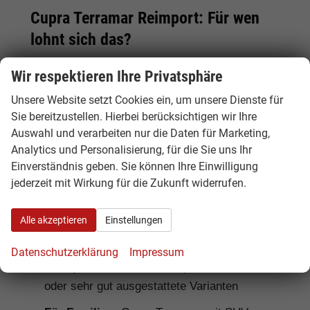
Cupra Terramar Reimport: Für wen
lohnt sich das?
Ein
Cupra Terramar Reimport
lohnt sich
Wir respektieren Ihre Privatsphäre
besonders für Käufer, die ein modernes
Unsere Website setzt Cookies ein, um unsere Dienste für
sportliches SUV mit guter Ausstattung,
Sie bereitzustellen. Hierbei berücksichtigen wir Ihre
dynamischem Design und attraktivem Preis-
Auswahl und verarbeiten nur die Daten für Marketing,
Leistungs-Verhältnis suchen. Hamburgcars
Analytics und Personalisierung, für die Sie uns Ihr
prüft Ausstattung, Motorisierung, Lieferzeit,
Einverständnis geben. Sie können Ihre Einwilligung
Garantiebedingungen und Fahrzeugdetails
jederzeit mit Wirkung für die Zukunft widerrufen.
transparent vor dem Kauf.
Alle akzeptieren
Einstellungen
Für Pendler:
Cupra Terramar DSG oder e-
Hybrid
Datenschutzerklärung
Impressum
Für sportliche Fahrer:
Cupra Terramar VZ
oder sehr gut ausgestattete Varianten