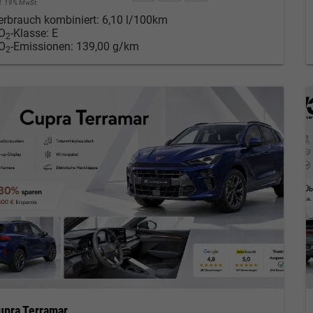
cl. 19% MwSt.
erbrauch kombiniert:
6,10 l/100km
O
-Klasse:
E
2
O
-Emissionen:
139,00 g/km
2
upra Terramar