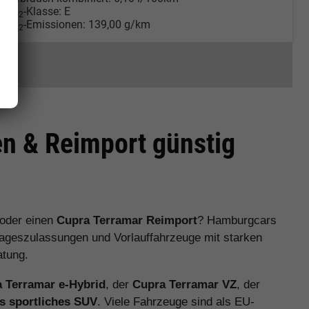
CO
-Klasse:
E
2
CO
-Emissionen:
139,00 g/km
2
n & Reimport günstig
oder einen
Cupra Terramar Reimport
? Hamburgcars
Tageszulassungen und Vorlauffahrzeuge mit starken
atung.
 Terramar e-Hybrid
, der
Cupra Terramar VZ
, der
s sportliches SUV
. Viele Fahrzeuge sind als EU-