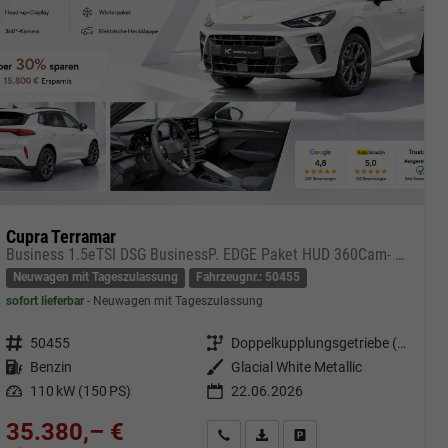
Cupra Terramar
Business 1.5eTSI DSG BusinessP. EDGE Paket HUD 360Cam- DIGITAL DRIVE - INTELLIGENT L Gepäcktrennnetz
Neuwagen mit Tageszulassung
Fahrzeugnr.: 50455
sofort lieferbar
Neuwagen mit Tageszulassung
Fahrzeugnr.
50455
Getriebe
Doppelkupplungsgetriebe (DSG)
Kraftstoff
Benzin
Außenfarbe
Glacial White Metallic
Leistung
110 kW (150 PS)
22.06.2026
35.380,– €
cken
Kontakt & Angebot anfordern
PDF-Datei, Fahrzeugexposé druc
Fahrzeug merken/Expose 