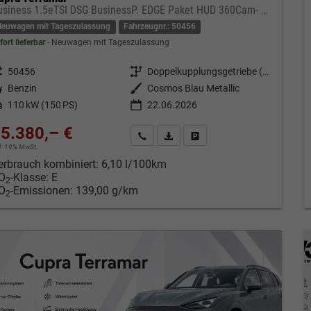
Business 1.5eTSI DSG BusinessP. EDGE Paket HUD 360Cam- DIGITAL DRIVE - INTELLIGENT L Gepäcktrennnetz
Neuwagen mit Tageszulassung
Fahrzeugnr.: 50456
fort lieferbar
Neuwagen mit Tageszulassung
eugnr.
50456
Getriebe
Doppelkupplungsgetriebe (DSG)
tstoff
Benzin
Außenfarbe
Cosmos Blau Metallic
tung
110 kW (150 PS)
22.06.2026
5.380,– €
Kontakt & Angebot anfordern
PDF-Datei, Fahrzeugexposé drucken
Fahrzeug merken/Expose dru
cl. 19% MwSt.
erbrauch kombiniert:
6,10 l/100km
O
-Klasse:
E
2
O
-Emissionen:
139,00 g/km
2