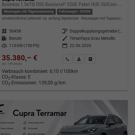
Business 1.5eTSI DSG BusinessP. EDGE Paket HUD 360Cam- DIGITAL DRIVE - INTELLIGENT L Gepäcktrennnetz
Neuwagen mit Tageszulassung
Fahrzeugnr.: 50458
unverbindliche Lieferzeit: ca. anfang September
Neuwagen mit Tageszulassung
Fahrzeugnr.
50458
Getriebe
Doppelkupplungsgetriebe (DSG)
Kraftstoff
Benzin
Außenfarbe
Timanfaya Grau Metallic
Leistung
110 kW (150 PS)
22.06.2026
35.380,– €
cken
Kontakt & Angebot anfordern
PDF-Datei, Fahrzeugexposé druc
Fahrzeug merken/Expose 
incl. 19% MwSt.
Verbrauch kombiniert:
6,10 l/100km
CO
-Klasse:
E
2
CO
-Emissionen:
139,00 g/km
2