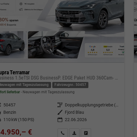
upra Terramar
Business 1.5eTSI DSG BusinessP. EDGE Paket HUD 360Cam- DIGITAL DRIVE - INTELLIGENT L Gepäcktrennnetz
Neuwagen mit Tageszulassung
Fahrzeugnr.: 50457
fort lieferbar
Neuwagen mit Tageszulassung
eugnr.
50457
Getriebe
Doppelkupplungsgetriebe (DSG)
tstoff
Benzin
Außenfarbe
Fjord Blau
tung
110 kW (150 PS)
22.06.2026
4.950,– €
Kontakt & Angebot anfordern
PDF-Datei, Fahrzeugexposé drucken
Fahrzeug merken/Expose dru