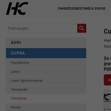
FAHRZEUGBESTAND & SUCHE
Fahrzeugnr.
Cu
Hier
AUDI
Kli
CUPRA
So 
Formentor
jew
PD
Leon
A
Leon Sportstourer
Tavascan
Terramar
Raval