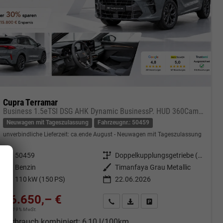
Cupra Terramar
Business 1.5eTSI DSG AHK Dynamic BusinessP. HUD 360Cam DGE Paket - DIGITAL DRIVE INTELLIGENT L Gepäcktrennnetz
Neuwagen mit Tageszulassung
Fahrzeugnr.: 50459
unverbindliche Lieferzeit: ca.ende August
Neuwagen mit Tageszulassung
Fahrzeugnr.
50459
Getriebe
Doppelkupplungsgetriebe (DSG)
Kraftstoff
Benzin
Außenfarbe
Timanfaya Grau Metallic
Leistung
110 kW (150 PS)
22.06.2026
36.650,– €
cken
Kontakt & Angebot anfordern
PDF-Datei, Fahrzeugexposé druc
Fahrzeug merken/Expose 
incl. 19% MwSt.
Verbrauch kombiniert:
6,10 l/100km