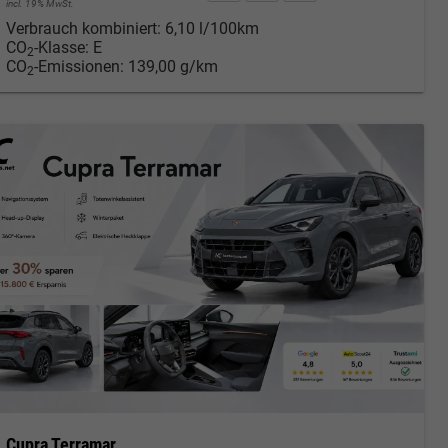
incl. 19% MwSt.
Verbrauch kombiniert:
6,10 l/100km
CO
-Klasse:
E
2
CO
-Emissionen:
139,00 g/km
2
Cupra Terramar