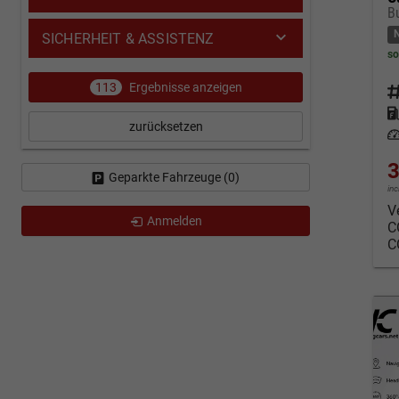
SICHERHEIT & ASSISTENZ
so
113
Ergebnisse anzeigen
Fahrz
Kraf
zurücksetzen
Leis
3
Geparkte Fahrzeuge (
0
)
in
V
Anmelden
C
C