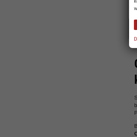
k
C
w
C
D
S
b
P
B
C