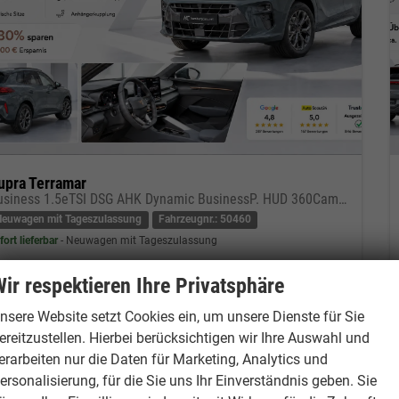
upra Terramar
Business 1.5eTSI DSG AHK Dynamic BusinessP. HUD 360Cam DGE Paket - DIGITAL DRIVE INTELLIGENT L Gepäcktrennnetz
Neuwagen mit Tageszulassung
Fahrzeugnr.: 50460
fort lieferbar
Neuwagen mit Tageszulassung
eugnr.
50460
Getriebe
Doppelkupplungsgetriebe (DSG)
ir respektieren Ihre Privatsphäre
tstoff
Benzin
Außenfarbe
Fjord Blau
nsere Website setzt Cookies ein, um unsere Dienste für Sie
tung
110 kW (150 PS)
22.06.2026
ereitzustellen. Hierbei berücksichtigen wir Ihre Auswahl und
5.950,– €
erarbeiten nur die Daten für Marketing, Analytics und
Kontakt & Angebot anfordern
PDF-Datei, Fahrzeugexposé drucken
Fahrzeug merken/Expose dru
cl. 19% MwSt.
ersonalisierung, für die Sie uns Ihr Einverständnis geben. Sie
erbrauch kombiniert:
6,10 l/100km