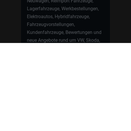
Neuwagen, Reimport Fahrzeuge,
Lagerfahrzeuge, Werkbestellungen,
Elektroautos, Hybridfahrzeuge,
Fahrzeugvorstellungen,
Kundenfahrzeuge, Bewertungen und
neue Angebote rund um VW, Skoda,
Toyota, Nissan, Renault, Dacia,
CUPRA und viele weitere Marken.
Startseite
Fahrzeuge finden
Neuwagen Konfigurator
Reimport
Ratgeber
Finanzierung
Kontakt
Hamburgcars GmbH · Heselstücken 19 ·
22453 Hamburg
WhatsApp Kontakt
📲