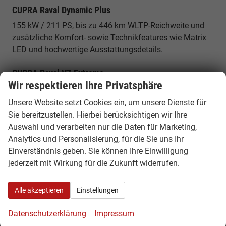
CUPRA Raval Dynamic Plus
155 kW / 211 PS, bis zu 446 km WLTP-Reichweite und
zusätzliche Komfort- sowie Technikfeatures wie Matrix
LED und hochwertige Ausstattungsdetails.
CUPRA Raval VZ Extreme
Wir respektieren Ihre Privatsphäre
Bis zu 166 kW / 226 PS, sportliche Abstimmung und
besonders dynamische Auslegung für Fahrer, die
Unsere Website setzt Cookies ein, um unsere Dienste für
maximale Performance im kompakten Elektroformat
Sie bereitzustellen. Hierbei berücksichtigen wir Ihre
suchen.
Auswahl und verarbeiten nur die Daten für Marketing,
Analytics und Personalisierung, für die Sie uns Ihr
Warum ein CUPRA Raval EU Reimport
Einverständnis geben. Sie können Ihre Einwilligung
günstiger ist
jederzeit mit Wirkung für die Zukunft widerrufen.
Innerhalb Europas unterscheiden sich Fahrzeugpreise je
nach Land, Ausstattung und Verfügbarkeit. Durch einen
Alle akzeptieren
Einstellungen
EU-Reimport können Sie von attraktiven Konditionen
Datenschutzerklärung
Impressum
profitieren – mit identischer Fahrzeugqualität und