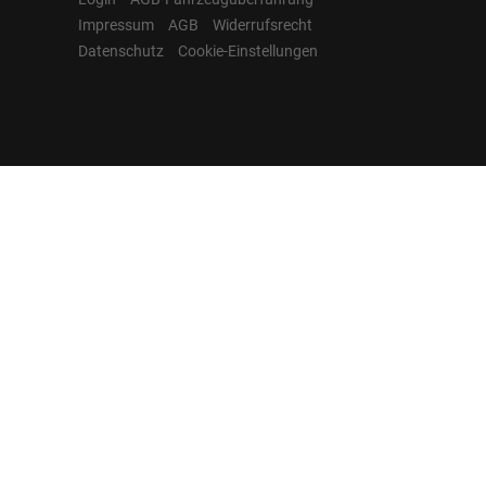
Impressum
AGB
Widerrufsrecht
Datenschutz
Cookie-Einstellungen
Hamburgcars auf
Facebook, Instagram,
YouTube & WhatsApp
Folgen Sie Hamburgcars auf Social
Media und entdecken Sie aktuelle EU-
Neuwagen, Reimport Fahrzeuge,
Lagerfahrzeuge, Werkbestellungen,
Elektroautos, Hybridfahrzeuge,