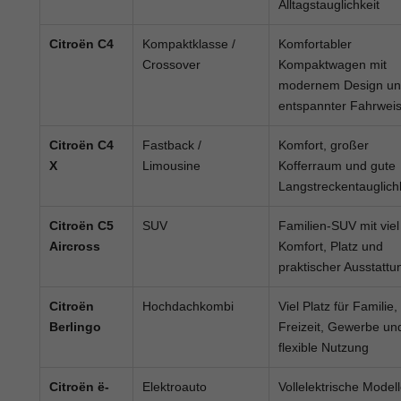
Alltagstauglichkeit
Citroën C4
Kompaktklasse /
Komfortabler
Crossover
Kompaktwagen mit
modernem Design u
entspannter Fahrwei
Citroën C4
Fastback /
Komfort, großer
X
Limousine
Kofferraum und gute
Langstreckentauglich
Citroën C5
SUV
Familien-SUV mit viel
Aircross
Komfort, Platz und
praktischer Ausstattu
Citroën
Hochdachkombi
Viel Platz für Familie,
Berlingo
Freizeit, Gewerbe un
flexible Nutzung
Citroën ë-
Elektroauto
Vollelektrische Model