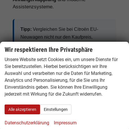
Assistenzsysteme.
Tipp:
Vergleichen Sie bei Citroën EU-
Neuwagen nicht nur den Kaufpreis,
sondern auch Ausstattung, Lieferzeit,
Wir respektieren Ihre Privatsphäre
Garantieumfang und mögliche
Unsere Website setzt Cookies ein, um unsere Dienste für
Zusatzkosten. So erkennen Sie den
Sie bereitzustellen. Hierbei berücksichtigen wir Ihre
tatsächlichen Preisvorteil.
Auswahl und verarbeiten nur die Daten für Marketing,
Analytics und Personalisierung, für die Sie uns Ihr
Einverständnis geben. Sie können Ihre Einwilligung
jederzeit mit Wirkung für die Zukunft widerrufen.
Citroën Benziner, Diesel, Hybrid und
Elektro
Alle akzeptieren
Einstellungen
Citroën bietet je nach Modell Benziner, Diesel,
Datenschutzerklärung
Impressum
Hybrid-Varianten, Plug-in-Hybride und