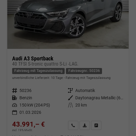
Audi A3 Sportback
40 TFSI S-tronic quattro S-Li -LAG.
Fahrzeug mit Tageszulassung
Fahrzeugnr.: 50236
unverbindliche Lieferzeit:
10 Tage
Fahrzeug mit Tageszulassung
Fahrzeugnr.
50236
Getriebe
Automatik
Kraftstoff
Benzin
Außenfarbe
Daytonagrau Metallic (6Y)
Leistung
150 kW (204 PS)
Kilometerstand
20 km
01.03.2026
43.991,– €
Kontakt & Angebot anfordern
PDF-Datei, Fahrzeugexposé d
Fahrzeug merken/Expo
incl. 19% MwSt.