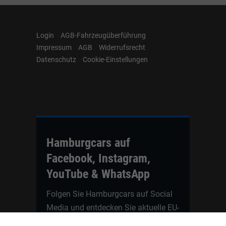
Login
AGB-Fahrzeugüberführung
Impressum
AGB
Widerrufsrecht
Datenschutz
Cookie-Einstellungen
Hamburgcars auf
Facebook, Instagram,
YouTube & WhatsApp
Folgen Sie Hamburgcars auf Social
Media und entdecken Sie aktuelle EU-
Neuwagen, Reimport Fahrzeuge,