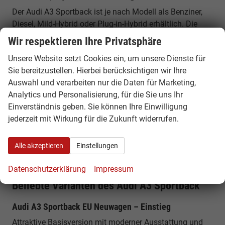
Der Audi A3 Sportback ist je nach Modell als Benziner,
Diesel, Mild-Hybrid oder Plug-in-Hybrid erhältlich. Die
Leistung reicht von etwa 116 PS bis zu 272 PS bei den
Wir respektieren Ihre Privatsphäre
leistungsstarken Plug-in-Hybrid-Modellen. Zusätzlich
Unsere Website setzt Cookies ein, um unsere Dienste für
stehen sportliche S3- und RS3-Versionen mit deutlich
Sie bereitzustellen. Hierbei berücksichtigen wir Ihre
höherer Leistung zur Verfügung.
Auswahl und verarbeiten nur die Daten für Marketing,
Analytics und Personalisierung, für die Sie uns Ihr
Verbrauch & Effizienz
Einverständnis geben. Sie können Ihre Einwilligung
Moderne Mild-Hybrid-Technologie unterstützt den
jederzeit mit Wirkung für die Zukunft widerrufen.
Kraftstoffverbrauch und sorgt für effizientes Fahren im
Alltag. Die Plug-in-Hybrid-Varianten ermöglichen
Alle akzeptieren
Einstellungen
zusätzlich rein elektrisches Fahren mit hoher Reichweite
und besonders niedrigen Verbrauchswerten.
Datenschutzerklärung
Impressum
Beliebte Varianten des Audi A3 Sportback
Audi A3 Sportback EU Neuwagen – Einstieg
Attraktive Basisversion mit moderner Ausstattung und