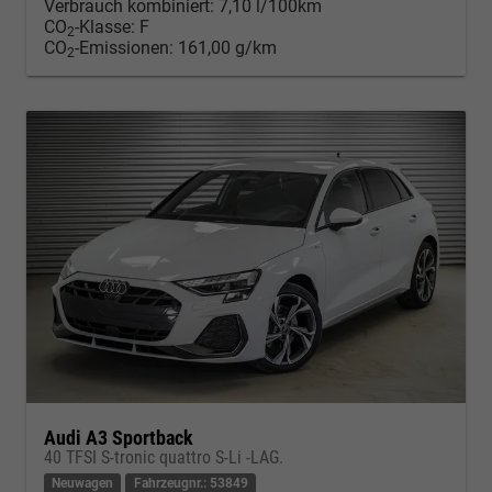
Verbrauch kombiniert:
7,10 l/100km
CO
-Klasse:
F
2
CO
-Emissionen:
161,00 g/km
2
Audi A3 Sportback
40 TFSI S-tronic quattro S-Li -LAG.
Neuwagen
Fahrzeugnr.: 53849