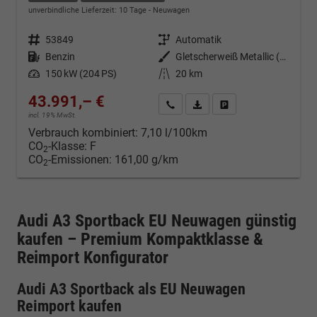
unverbindliche Lieferzeit:
10 Tage
Neuwagen
Fahrzeugnr.
53849
Getriebe
Automatik
Kraftstoff
Benzin
Außenfarbe
Gletscherweiß Metallic (2Y)
Leistung
150 kW (204 PS)
Kilometerstand
20 km
43.991,– €
Kontakt & Angebot anfordern
PDF-Datei, Fahrzeugexposé d
Fahrzeug merken/Expo
incl. 19% MwSt.
Verbrauch kombiniert:
7,10 l/100km
CO
-Klasse:
F
2
CO
-Emissionen:
161,00 g/km
2
Audi A3 Sportback EU Neuwagen günstig
kaufen – Premium Kompaktklasse &
Reimport Konfigurator
Audi A3 Sportback als EU Neuwagen
Reimport kaufen