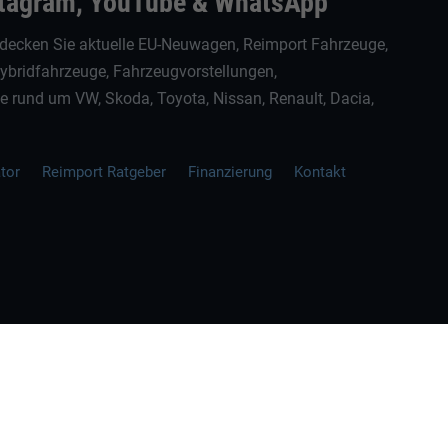
stagram, YouTube & WhatsApp
decken Sie aktuelle EU-Neuwagen, Reimport Fahrzeuge,
Hybridfahrzeuge, Fahrzeugvorstellungen,
rund um VW, Skoda, Toyota, Nissan, Renault, Dacia,
ator
Reimport Ratgeber
Finanzierung
Kontakt
ellen spezifischen CO
-Emissionen und gegebenenfalls zum Stromverbrauch neuer PKW können 
2
' entnommen werden, der an allen Verkaufsstellen und bei der 'Deutschen Automobil Treuh