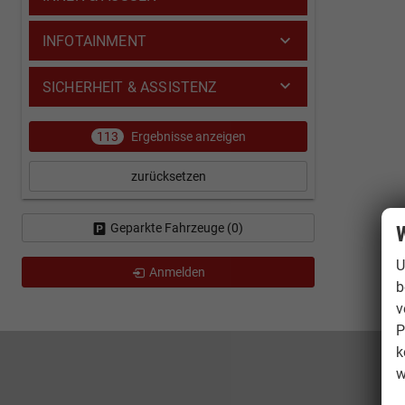
INFOTAINMENT
SICHERHEIT & ASSISTENZ
113
Ergebnisse anzeigen
zurücksetzen
Geparkte Fahrzeuge (
0
)
W
U
Anmelden
b
v
P
k
w