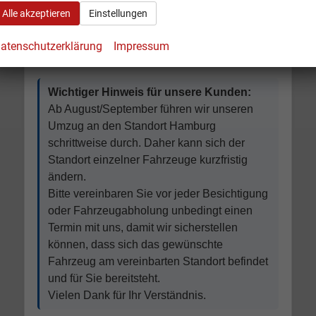
Alle akzeptieren
Einstellungen
atenschutzerklärung
Impressum
Wichtiger Hinweis für unsere Kunden:
Ab August/September führen wir unseren
Umzug an den Standort Hamburg
schrittweise durch. Daher kann sich der
Standort einzelner Fahrzeuge kurzfristig
ändern.
Bitte vereinbaren Sie vor jeder Besichtigung
oder Fahrzeugabholung unbedingt einen
Termin mit uns, damit wir sicherstellen
können, dass sich das gewünschte
Fahrzeug am vereinbarten Standort befindet
und für Sie bereitsteht.
Vielen Dank für Ihr Verständnis.