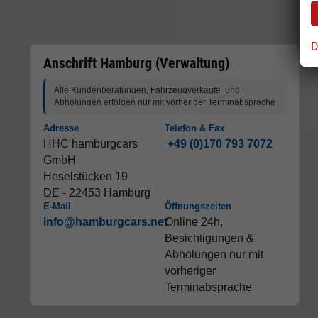
D
Anschrift Hamburg (Verwaltung)
Alle Kundenberatungen, Fahrzeugverkäufe und
Abholungen erfolgen nur mit vorheriger Terminabsprache
Adresse
Telefon & Fax
HHC hamburgcars
+49 (0)170 793 7072
GmbH
Heselstücken 19
DE - 22453 Hamburg
E-Mail
Öffnungszeiten
info@hamburgcars.net
Online 24h,
Besichtigungen &
Abholungen nur mit
vorheriger
Terminabsprache