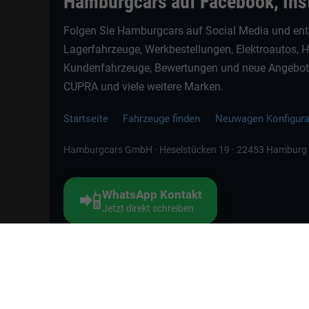
Hamburgcars auf Facebook, In
Folgen Sie Hamburgcars auf Social Media und ent
Lagerfahrzeuge, Werkbestellungen, Elektroautos, 
Kundenfahrzeuge, Bewertungen und neue Angebote 
CUPRA und viele weitere Marken.
Startseite
Fahrzeuge finden
Neuwagen Konfigur
Hamburgcars GmbH · Heselstücken 19 · 22453 Hamburg
📲
WhatsApp Kontakt
Jetzt direkt schreiben
Weitere Informationen zum offiziellen Kraftstoffverbrauch und zu den offizi
spezifischen CO
-Emissionen und den offiziellen Stromverbrauch neuer PKW
2