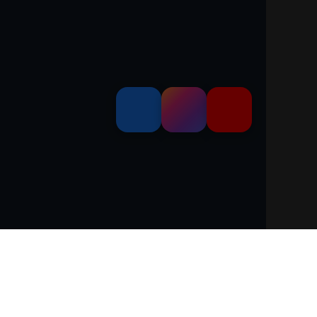
dem 'Leitfaden über den offiziellen Kraftstoffverbrauch, die offiziellen
and GmbH' unentgeltlich erhältlich ist unter www.dat.de.