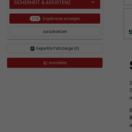
SICHERHEIT & ASSISTENZ
113
Ergebnisse anzeigen
zurücksetzen
Geparkte Fahrzeuge (
0
)
Anmelden
S
S
u
B
a