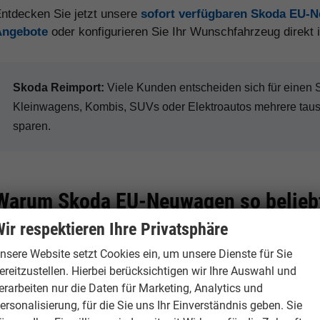
ntdecken Sie jetzt unsere
sofort verfügbaren Skoda EU-
Angebote
oder konfigurieren Sie Ihr Wunschfahrzeug direkt
Skoda Reimport:
Viele Kunden entscheiden sich für eine
Kleinwagens, Kombis, SUVs oder Elektroautos mehrere tau
sparen.
Warum Skoda EU-Neuwagen so beliebt
ir respektieren Ihre Privatsphäre
nsere Website setzt Cookies ein, um unsere Dienste für Sie
Hohe Preisvorteile
Sehr praktisch
ereitzustellen. Hierbei berücksichtigen wir Ihre Auswahl und
erarbeiten nur die Daten für Marketing, Analytics und
Je nach Modell, Ausstattung
Skoda ist bekannt f
ersonalisierung, für die Sie uns Ihr Einverständnis geben. Sie
und Verfügbarkeit sind bei
Platz, clevere Deta