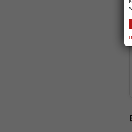
k
w
D