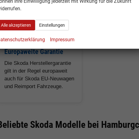
önnen Ihre Einwilligung jederzeit mit Wirkung für die Zukunft
Skoda Reimporten deutliche
Kofferräume und 
iderrufen.
Rabatte gegenüber deutschen
Alltagstauglichkeit
Neuwagen möglich.
Alle akzeptieren
Einstellungen
atenschutzerklärung
Impressum
Europaweite Garantie
Die Skoda Herstellergarantie
gilt in der Regel europaweit
auch für Skoda EU-Neuwagen
und Reimport Fahrzeuge.
Beliebte Skoda Modelle bei Hamburg