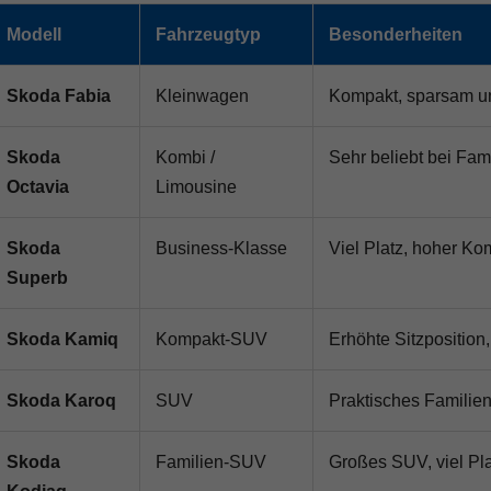
Modell
Fahrzeugtyp
Besonderheiten
Skoda Fabia
Kleinwagen
Kompakt, sparsam un
Skoda
Kombi /
Sehr beliebt bei Fam
Octavia
Limousine
Skoda
Business-Klasse
Viel Platz, hoher Ko
Superb
Skoda Kamiq
Kompakt-SUV
Erhöhte Sitzposition
Skoda Karoq
SUV
Praktisches Familien
Skoda
Familien-SUV
Großes SUV, viel Plat