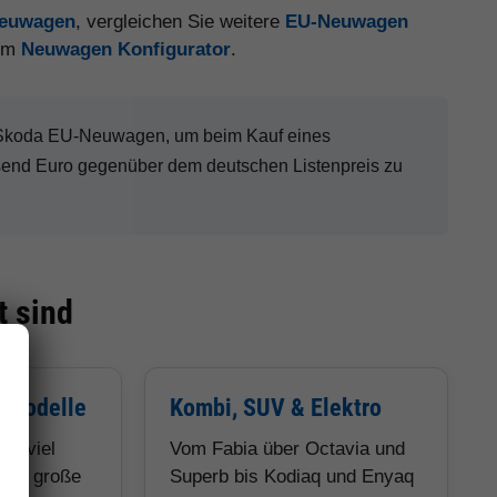
Neuwagen
, vergleichen Sie weitere
EU-Neuwagen
 im
Neuwagen Konfigurator
.
n Skoda EU-Neuwagen, um beim Kauf eines
send Euro gegenüber dem deutschen Listenpreis zu
 sind
e Modelle
Kombi, SUV & Elektro
ür viel
Vom Fabia über Octavia und
ils, große
Superb bis Kodiaq und Enyaq