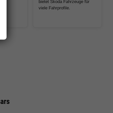
hohe
bietet Skoda Fahrzeuge für
.
viele Fahrprofile.
cars