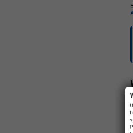
E
W
U
b
v
P