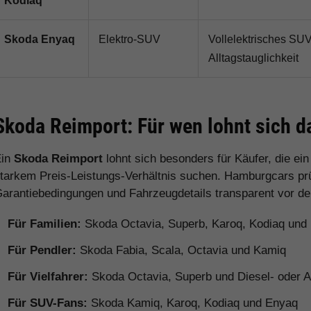
Kodiaq
Skoda Enyaq
Elektro-SUV
Vollelektrisches SU
Alltagstauglichkeit
Skoda Reimport: Für wen lohnt sich d
Ein
Skoda Reimport
lohnt sich besonders für Käufer, die ei
tarkem Preis-Leistungs-Verhältnis suchen. Hamburgcars prüft
arantiebedingungen und Fahrzeugdetails transparent vor d
Für Familien:
Skoda Octavia, Superb, Karoq, Kodiaq und
Für Pendler:
Skoda Fabia, Scala, Octavia und Kamiq
Für Vielfahrer:
Skoda Octavia, Superb und Diesel- oder 
Für SUV-Fans:
Skoda Kamiq, Karoq, Kodiaq und Enyaq