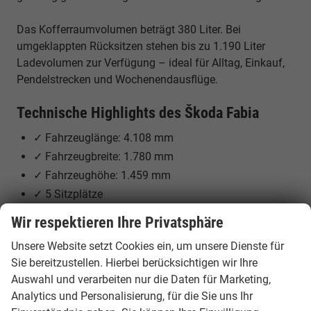
Das Kofferraumvolumen beträgt 380 Liter. Bei
umgeklappten Rücksitzen stehen bis zu 1.190 Liter
Ladevolumen zur Verfügung – ideal für Alltag, Einkauf,
Pendelstrecken und Wochenendausflüge.
Technische Highlights des Škoda Fabia
✓ Fahrzeuglänge: 4.108 mm
✓ Fahrzeugbreite: 1.780 mm
✓ Fahrzeughöhe: 1.459 mm
✓ 5 Sitzplätze
✓ Kofferraumvolumen: 380 bis 1.190 Liter
Wir respektieren Ihre Privatsphäre
✓ Effiziente Benzinmotoren
Unsere Website setzt Cookies ein, um unsere Dienste für
✓ Leistung je nach Variante von 80 PS bis 150 PS
Sie bereitzustellen. Hierbei berücksichtigen wir Ihre
✓ Frontantrieb
Auswahl und verarbeiten nur die Daten für Marketing,
✓ 5- oder 6-Gang-Schaltgetriebe oder 7-Gang-DSG je
Analytics und Personalisierung, für die Sie uns Ihr
nach Version