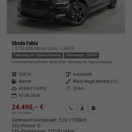
Skoda Fabia
1,0 TSI DSG Monte Carlo - LAGER
Fahrzeug mit Tageszulassung
Fahrzeugnr.: 53874
unverbindliche Lieferzeit:
06.09.2026
Fahrzeug mit Tageszulassung
Fahrzeugnr.
53874
Getriebe
Automatik
Kraftstoff
Benzin
Außenfarbe
Black Magic Metallic (1Z1Z)
Leistung
85 kW (116 PS)
Kilometerstand
20 km
07.08.2026
24.490,– €
Kontakt & Angebot anfordern
PDF-Datei, Fahrzeugexposé d
Fahrzeug merken/Expo
incl. 19% MwSt.
Verbrauch kombiniert:
5,30 l/100km
CO
-Klasse:
D
2
CO
-Emissionen:
120,00 g/km