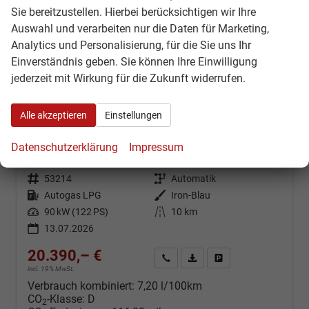
Sie bereitzustellen. Hierbei berücksichtigen wir Ihre
Auswahl und verarbeiten nur die Daten für Marketing,
Analytics und Personalisierung, für die Sie uns Ihr
Einverständnis geben. Sie können Ihre Einwilligung
jederzeit mit Wirkung für die Zukunft widerrufen.
Dacia Sandero Stepway
Alle akzeptieren
Einstellungen
Expression SHZ+RFK+LED ECO-G 120 auto
Fahrzeug mit Tageszulassung
Fahrzeugnr.: 53214
Datenschutzerklärung
Impressum
unverbindliche Lieferzeit:
10 Tage
Fahrzeug mit Tageszulassung
Fahrzeugnr.
53214
Getriebe
Automatik
Kraftstoff
Autogas LPG
Außenfarbe
Iron-Blau
Leistung
90 kW (122 PS)
Kilometerstand
10 km
13.07.2026
20.390,– €
Kontakt & Angebot anfordern
PDF-Datei, Fahrzeugexposé d
Fahrzeug merken/Expo
incl. 19% MwSt.
Verbrauch kombiniert:
7,20 l/100km
CO
-Klasse:
D
2