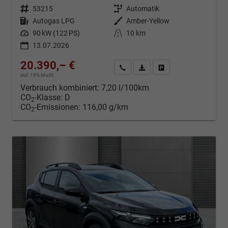
Fahrzeugnr.
53215
Getriebe
Automatik
Kraftstoff
Autogas LPG
Außenfarbe
Amber-Yellow
Leistung
90 kW (122 PS)
Kilometerstand
10 km
13.07.2026
20.390,– €
Kontakt & Angebot anfordern
PDF-Datei, Fahrzeugexposé d
Fahrzeug merken/Expo
incl. 19% MwSt.
Verbrauch kombiniert:
7,20 l/100km
CO
-Klasse:
D
2
CO
-Emissionen:
116,00 g/km
2