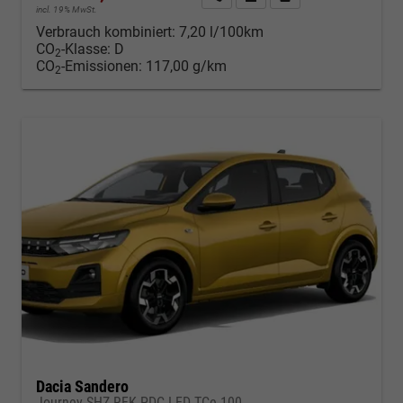
incl. 19% MwSt.
Verbrauch kombiniert:
7,20 l/100km
CO
-Klasse:
D
2
CO
-Emissionen:
117,00 g/km
2
Dacia Sandero
Journey SHZ RFK PDC LED TCe 100