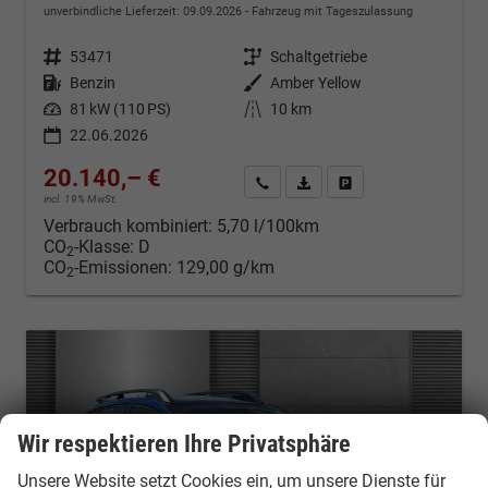
unverbindliche Lieferzeit:
09.09.2026
Fahrzeug mit Tageszulassung
Fahrzeugnr.
53471
Getriebe
Schaltgetriebe
Kraftstoff
Benzin
Außenfarbe
Amber Yellow
Leistung
81 kW (110 PS)
Kilometerstand
10 km
22.06.2026
20.140,– €
Kontakt & Angebot anfordern
PDF-Datei, Fahrzeugexposé d
Fahrzeug merken/Expo
incl. 19% MwSt.
Verbrauch kombiniert:
5,70 l/100km
CO
-Klasse:
D
2
CO
-Emissionen:
129,00 g/km
2
Wir respektieren Ihre Privatsphäre
Unsere Website setzt Cookies ein, um unsere Dienste für