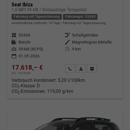
Seat Ibiza
1.0 MPI 59 kW / Klimaanlage Tempomat
Fahrzeug mit Tageszulassung
Fahrzeugnr.: 53454
unverbindliche Lieferzeit:
10 Tage
Fahrzeug mit Tageszulassung
Fahrzeugnr.
53454
Getriebe
Schaltgetriebe
Kraftstoff
Benzin
Außenfarbe
Magneticgrau Metallic
Leistung
59 kW (80 PS)
Kilometerstand
9 km
01.05.2026
17.618,– €
Kontakt & Angebot anfordern
PDF-Datei, Fahrzeugexposé d
Fahrzeug merken/Expo
incl. 19% MwSt.
Verbrauch kombiniert:
5,20 l/100km
CO
-Klasse:
D
2
CO
-Emissionen:
119,00 g/km
2