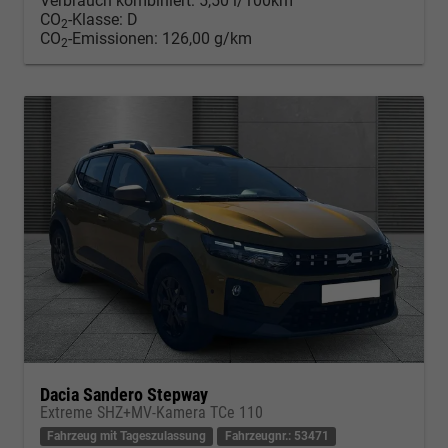
Verbrauch kombiniert:
5,50 l/100km
CO
-Klasse:
D
2
CO
-Emissionen:
126,00 g/km
2
Dacia Sandero Stepway
Extreme SHZ+MV-Kamera TCe 110
Fahrzeug mit Tageszulassung
Fahrzeugnr.: 53471