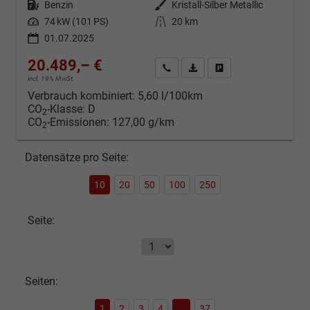
Kraftstoff
Benzin
Außenfarbe
Kristall-Silber Metallic
Leistung
74 kW (101 PS)
Kilometerstand
20 km
01.07.2025
20.489,– €
Kontakt & Angebot anfordern
PDF-Datei, Fahrzeugexposé d
Fahrzeug merken/Expo
incl. 19% MwSt.
Verbrauch kombiniert:
5,60 l/100km
CO
-Klasse:
D
2
CO
-Emissionen:
127,00 g/km
2
Datensätze pro Seite:
10
20
50
100
250
Seite:
Seiten:
1
2
3
4
...
37