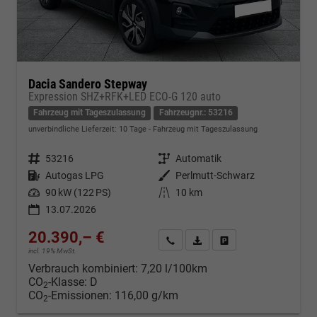
Dacia Sandero Stepway
Expression SHZ+RFK+LED ECO-G 120 auto
Fahrzeug mit Tageszulassung
Fahrzeugnr.: 53216
unverbindliche Lieferzeit:
10 Tage
Fahrzeug mit Tageszulassung
Fahrzeugnr.
53216
Getriebe
Automatik
Kraftstoff
Autogas LPG
Außenfarbe
Perlmutt-Schwarz
Leistung
90 kW (122 PS)
Kilometerstand
10 km
13.07.2026
20.390,– €
Kontakt & Angebot anfordern
PDF-Datei, Fahrzeugexposé d
Fahrzeug merken/Expo
incl. 19% MwSt.
Verbrauch kombiniert:
7,20 l/100km
CO
-Klasse:
D
2
CO
-Emissionen:
116,00 g/km
2