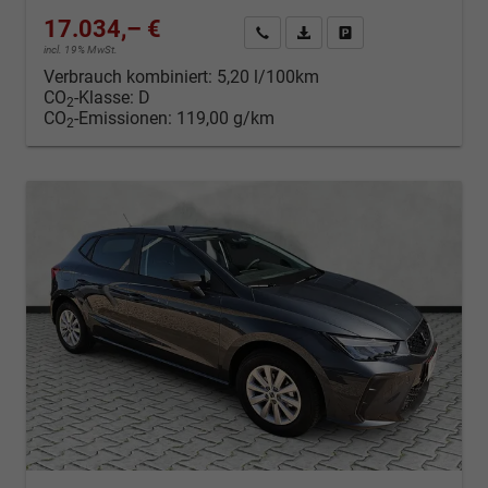
17.034,– €
Kontakt & Angebot anfordern
PDF-Datei, Fahrzeugexposé d
Fahrzeug merken/Expo
incl. 19% MwSt.
Verbrauch kombiniert:
5,20 l/100km
CO
-Klasse:
D
2
CO
-Emissionen:
119,00 g/km
2