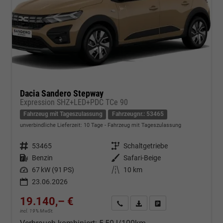
Dacia Sandero Stepway
Expression SHZ+LED+PDC TCe 90
Fahrzeug mit Tageszulassung
Fahrzeugnr.: 53465
unverbindliche Lieferzeit:
10 Tage
Fahrzeug mit Tageszulassung
Fahrzeugnr.
53465
Getriebe
Schaltgetriebe
Kraftstoff
Benzin
Außenfarbe
Safari-Beige
Leistung
67 kW (91 PS)
Kilometerstand
10 km
23.06.2026
19.140,– €
Kontakt & Angebot anfordern
PDF-Datei, Fahrzeugexposé d
Fahrzeug merken/Expo
incl. 19% MwSt.