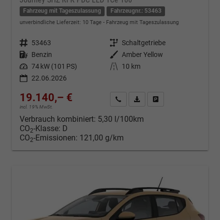
Fahrzeug mit Tageszulassung
Fahrzeugnr.: 53463
unverbindliche Lieferzeit:
10 Tage
Fahrzeug mit Tageszulassung
Fahrzeugnr.
53463
Getriebe
Schaltgetriebe
Kraftstoff
Benzin
Außenfarbe
Amber Yellow
Leistung
74 kW (101 PS)
Kilometerstand
10 km
22.06.2026
19.140,– €
Kontakt & Angebot anfordern
PDF-Datei, Fahrzeugexposé d
Fahrzeug merken/Expo
incl. 19% MwSt.
Verbrauch kombiniert:
5,30 l/100km
CO
-Klasse:
D
2
CO
-Emissionen:
121,00 g/km
2