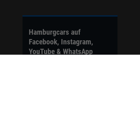
Hamburgcars auf
Facebook, Instagram,
YouTube & WhatsApp
Folgen Sie Hamburgcars auf Social
Media und entdecken Sie aktuelle EU-
Neuwagen, Reimport Fahrzeuge,
Lagerfahrzeuge, Werkbestellungen,
Elektroautos, Hybridfahrzeuge,
Fahrzeugvorstellungen,
Kundenfahrzeuge, Bewertungen und
neue Angebote rund um VW, Skoda,
Toyota, Nissan, Renault, Dacia,
CUPRA und viele weitere Marken.