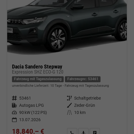
Dacia Sandero Stepway
Expression SHZ ECO-G 120
Fahrzeug mit Tageszulassung
Fahrzeugnr.: 53461
unverbindliche Lieferzeit:
10 Tage
Fahrzeug mit Tageszulassung
Fahrzeugnr.
53461
Getriebe
Schaltgetriebe
Kraftstoff
Autogas LPG
Außenfarbe
Zeder-Grün
Leistung
90 kW (122 PS)
Kilometerstand
10 km
13.07.2026
18.840,– €
Kontakt & Angebot anfordern
PDF-Datei, Fahrzeugexposé d
Fahrzeug merken/Expo