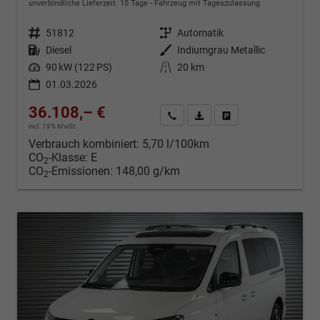
unverbindliche Lieferzeit:
10 Tage
Fahrzeug mit Tageszulassung
Fahrzeugnr.
51812
Getriebe
Automatik
Kraftstoff
Diesel
Außenfarbe
Indiumgrau Metallic
Leistung
90 kW (122 PS)
Kilometerstand
20 km
01.03.2026
36.108,– €
Kontakt & Angebot anfordern
PDF-Datei, Fahrzeugexposé d
Fahrzeug merken/Expo
incl. 19% MwSt.
Verbrauch kombiniert:
5,70 l/100km
CO
-Klasse:
E
2
CO
-Emissionen:
148,00 g/km
2