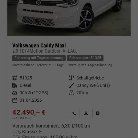
Volkswagen Caddy Maxi
2,0 TDI 4Motion Outdoor, A -LAG.
Fahrzeug mit Tageszulassung
Fahrzeugnr.: 51325
unverbindliche Lieferzeit:
10 Tage
Fahrzeug mit Tageszulassung
Fahrzeugnr.
51325
Getriebe
Schaltgetriebe
Kraftstoff
Diesel
Außenfarbe
Candy Weiß Uni ()
Leistung
90 kW (122 PS)
Kilometerstand
20 km
01.04.2026
42.490,– €
Kontakt & Angebot anfordern
PDF-Datei, Fahrzeugexposé d
Fahrzeug merken/Expo
incl. 19% MwSt.
Verbrauch kombiniert:
6,30 l/100km
CO
-Klasse:
F
2
CO
-Emissionen:
165,00 g/km