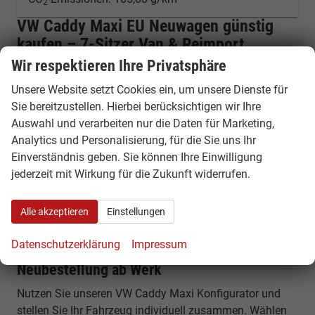
2
VW Caddy Maxi EU Neuwagen günstig
kaufen – 7-Sitzer Van & Reimport
Konfigurator
Wir respektieren Ihre Privatsphäre
Unsere Website setzt Cookies ein, um unsere Dienste für
VW Caddy Maxi als EU Neuwagen Reimport
Sie bereitzustellen. Hierbei berücksichtigen wir Ihre
kaufen
Auswahl und verarbeiten nur die Daten für Marketing,
Der VW Caddy Maxi ist die verlängerte Version des
Analytics und Personalisierung, für die Sie uns Ihr
beliebten Caddy und bietet deutlich mehr Platz,
Einverständnis geben. Sie können Ihre Einwilligung
Flexibilität und Komfort. Bei HamburgCars erhalten Sie
jederzeit mit Wirkung für die Zukunft widerrufen.
den Caddy Maxi als EU Neuwagen Reimport besonders
günstig – individuell konfigurierbar oder als sofort
Alle akzeptieren
Einstellungen
verfügbares Fahrzeug.
Datenschutzerklärung
Impressum
VW Caddy Maxi Konfigurator –
Neubestellung ab Werk
Nutzen Sie unseren VW Caddy Maxi Konfigurator und
stellen Sie Ihr Fahrzeug individuell zusammen. Wählen