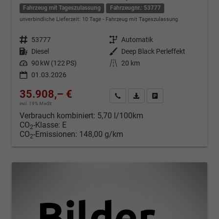
Fahrzeug mit Tageszulassung
Fahrzeugnr.: 53777
unverbindliche Lieferzeit:
10 Tage
Fahrzeug mit Tageszulassung
Fahrzeugnr.
53777
Getriebe
Automatik
Kraftstoff
Diesel
Außenfarbe
Deep Black Perleffekt
Leistung
90 kW (122 PS)
Kilometerstand
20 km
01.03.2026
35.908,– €
Kontakt & Angebot anfordern
PDF-Datei, Fahrzeugexposé d
Fahrzeug merken/Expo
incl. 19% MwSt.
Verbrauch kombiniert:
5,70 l/100km
CO
-Klasse:
E
2
CO
-Emissionen:
148,00 g/km
2