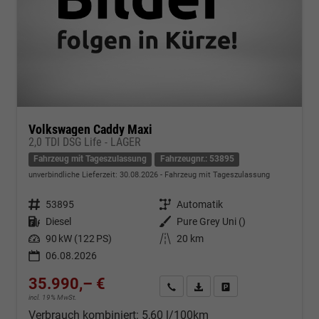
Volkswagen Caddy Maxi
2,0 TDI DSG Life - LAGER
Fahrzeug mit Tageszulassung
Fahrzeugnr.: 53895
unverbindliche Lieferzeit:
30.08.2026
Fahrzeug mit Tageszulassung
Fahrzeugnr.
53895
Getriebe
Automatik
Kraftstoff
Diesel
Außenfarbe
Pure Grey Uni ()
Leistung
90 kW (122 PS)
Kilometerstand
20 km
06.08.2026
35.990,– €
Kontakt & Angebot anfordern
PDF-Datei, Fahrzeugexposé d
Fahrzeug merken/Expo
incl. 19% MwSt.
Verbrauch kombiniert:
5,60 l/100km