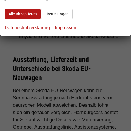
Für SUV-Fans:
Skoda Kamiq, Karoq, Kodiaq
Alle akzeptieren
Einstellungen
und Enyaq
Datenschutzerklärung
Impressum
Für Elektroauto-Interessenten:
Skoda
Enyaq und weitere elektrische Skoda Modelle
Ausstattung, Lieferzeit und
Unterschiede bei Skoda EU-
Neuwagen
Bei einem Skoda EU-Neuwagen kann die
Serienausstattung je nach Herkunftsland vom
deutschen Modell abweichen. Deshalb lohnt
sich ein genauer Vergleich. Hamburgcars achtet
für Sie auf wichtige Details wie Motorisierung,
Getriebe, Ausstattungslinie, Assistenzsysteme,