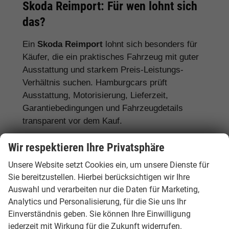
Skoda Reimport: Für wen lohnt sich
das?
Ein
Skoda Reimport
lohnt sich besonders für
Käufer, die ein praktisches Fahrzeug mit guter
Ausstattung und starkem Preis-Leistungs-
Verhältnis suchen. Hamburgcars prüft
Ausstattung, Motorisierung, Lieferzeit,
Garantiebedingungen und Fahrzeugdetails
transparent vor dem Kauf.
Für Familien:
Skoda Octavia, Superb,
Wir respektieren Ihre Privatsphäre
Karoq, Kodiaq und Enyaq
Unsere Website setzt Cookies ein, um unsere Dienste für
Sie bereitzustellen. Hierbei berücksichtigen wir Ihre
Für Pendler:
Skoda Fabia, Scala, Octavia
Auswahl und verarbeiten nur die Daten für Marketing,
und Kamiq
Analytics und Personalisierung, für die Sie uns Ihr
Für Vielfahrer:
Skoda Octavia, Superb und
Einverständnis geben. Sie können Ihre Einwilligung
Diesel- oder Automatikmodelle
jederzeit mit Wirkung für die Zukunft widerrufen.